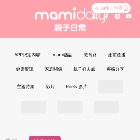
在 APP上查看
APP限定內容!
mami熱話
教育路
產前產後
健康資訊
家庭關係
親子好去處
專欄分享
主題特集
影片
Reels 影片