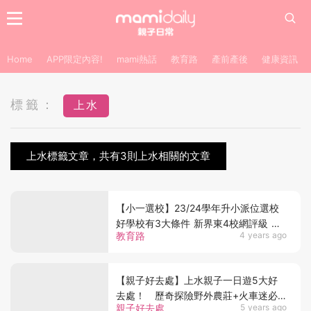
Home
APP限定內容!
mami熱話
教育路
產前產後
健康資訊
標籤：
上水
上水標籤文章，共有3則上水相關的文章
【小一選校】23/24學年升小派位選校
好學校有3大條件 新界東4校網評級 上
教育路
4 years ago
水80校網最高分
【親子好去處】上水親子一日遊5大好
去處！ 歷奇探險野外農莊+火車迷必
親子好去處
5 years ago
去大水管+唯美湖畔Cafe