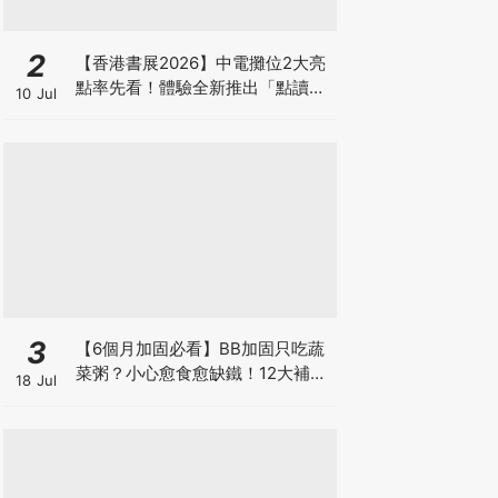
2
【香港書展2026】中電攤位2大亮
點率先看！體驗全新推出「點讀故
10 Jul
事書」系列＋升級版《低碳城市規
劃師》電子桌遊
3
【6個月加固必看】BB加固只吃蔬
菜粥？小心愈食愈缺鐵！12大補鐵
18 Jul
食材清單＋一星期食譜推薦