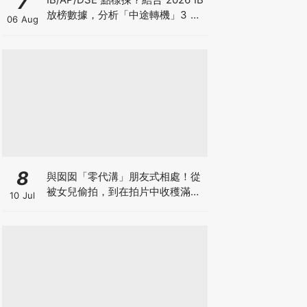
7
放榜數據，分析「中途轉機」3 大
06 Aug
考慮！
8
與囡囡「零代溝」朋友式相處！從
被女兒偷拍，到在拍片中收穫滿足
10 Jul
感！VAL媽｜美如｜KOL媽媽