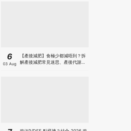
6
【產後減肥】食極少都減唔到？拆
解產後減肥常見迷思、產後代謝、
03 Aug
水腫原因＋淋巴引流、Onda Pro
修身攻略
IB/AP/DSE 點樣揀？結合 2026 IB