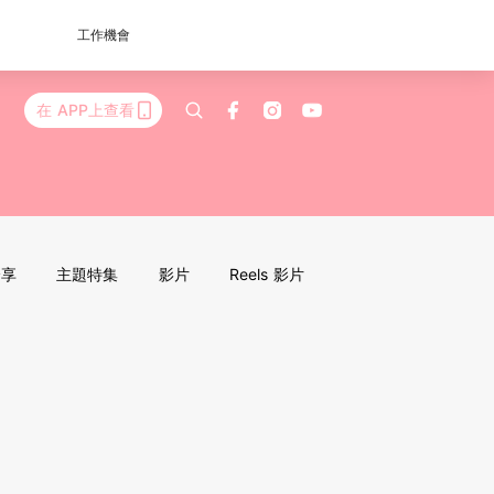
工作機會
在 APP上查看
分享
主題特集
影片
Reels 影片