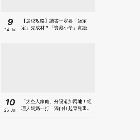
9
【選校攻略】讀書一定要「坐定
定」先成材？「寶藏小學」實踐動
24 Jul
靜循環激發孩子潛能
10
「太空人家庭」分隔港加兩地！經
理人媽媽一打二獨自扛起育兒重
26 Jul
擔！Stephanie｜經理人｜太空人
家庭｜職場媽媽