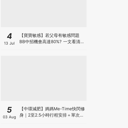
4
【寶寶敏感】若父母有敏感問題
BB中招機會高達80%? 一文看清預
13 Jul
防敏感關鍵因素！
5
【中環減肥】媽媽Me-Time快閃修
身｜2至2.5小時行程安排＋單次收
03 Aug
費攻略