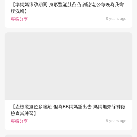
【準媽媽懷孕期間 身形豐滿肚凸凸 謝謝老公每晚為我彎
腰洗腳】
專欄分享
8 years ago
【產檢尷尬位多籬籬 但為BB媽媽豁出去 媽媽無奈除褲做
檢查當練習】
專欄分享
8 years ago