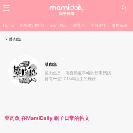
Home
APP限定內容!
mami熱話
教育路
產前產後
健康資訊
>
菜肉魚
菜肉魚
菜肉魚是一個喜歡畫手帳的新手媽媽
育有一隻2018年誔生的雞仔
菜肉魚 在MamiDaily 親子日常的帖文