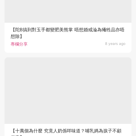
【陀B搞到對玉手都變肥美熊掌 唔想婚戒淪為犧牲品亦唔
想除】
專欄分享
8 years ago
【十萬個為什麼 究竟人奶係咩味道？哺乳媽為孩子不顧