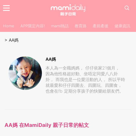
Home
APP限定內容!
mami熱話
教育路
產前產後
健康資訊
>
AA媽
AA媽
本人為一全職媽媽， 仔仔依家21個月，
因為他性格超好動、坐唔定同愛八八卦
卦， 而我也是一位愛活動的人， 所以平時
就最愛和仔仔四圍去、四圍玩、四圍食，
也會在fb 定期分享孩子的快樂給朋友們。
AA媽 在MamiDaily 親子日常的帖文