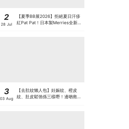
2
【夏季BB展2026】拒絕夏日汗疹
紅Pat Pat！日本製Merries全新超
28 Jul
吸安睡褲挑戰全晚零外漏 皇牌
First Premium系列買1送1！
3
【去肚紋懶人包】妊娠紋、橙皮
紋、肚皮鬆弛係三樣嘢！邊啲救得
03 Aug
返、邊啲只能淡化？