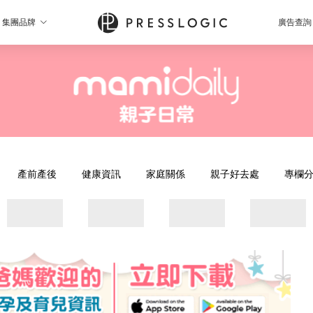
集團品牌
廣告查詢
產前產後
健康資訊
家庭關係
親子好去處
專欄