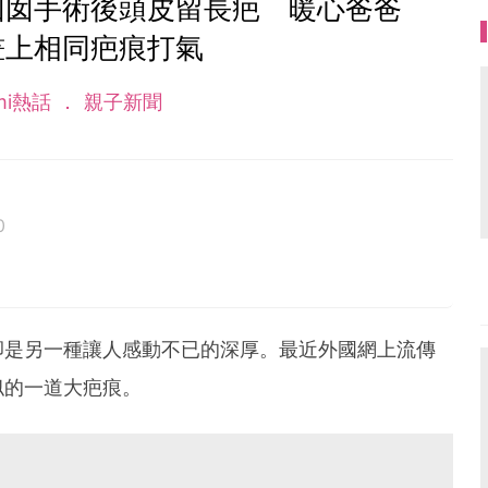
囡囡手術後頭皮留長疤 暖心爸爸
畫上相同疤痕打氣
mi熱話
親子新聞
0
卻是另一種讓人感動不已的深厚。最近外國網上流傳
似的一道大疤痕。