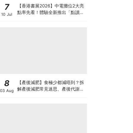
7
【香港書展2026】中電攤位2大亮
點率先看！體驗全新推出「點讀故
10 Jul
事書」系列＋升級版《低碳城市規
劃師》電子桌遊
8
【產後減肥】食極少都減唔到？拆
解產後減肥常見迷思、產後代謝、
03 Aug
水腫原因＋淋巴引流、Onda Pro
修身攻略