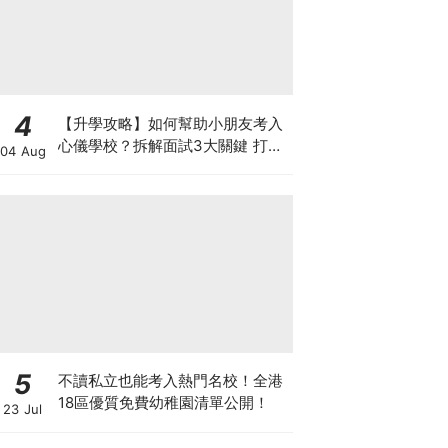
4
【升學攻略】如何幫助小朋友考入
心儀學校？拆解面試3大關鍵 打好
04 Aug
多元智能發展的營養基礎
5
不讀私立也能考入熱門名校！全港
18區優質免費幼稚園清單公開！
23 Jul