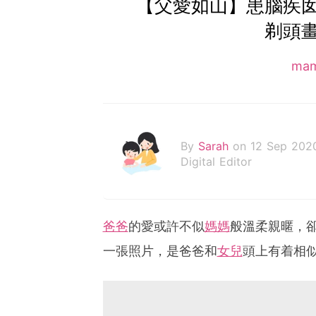
【父愛如山】患腦疾
剃頭
ma
By
Sarah
on 12 Sep 202
Digital Editor
爸爸
的愛或許不似
媽媽
般溫柔親暱，
一張照片，是爸爸和
女兒
頭上有着相