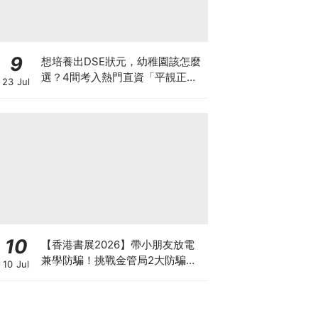
9
想培養出DSE狀元，幼稚園該怎麼
選？4間考入熱門直資「平靚正」
23 Jul
免費幼稚園！
10
【香港書展2026】帶小朋友放電
兼學防騙！挑戰金管局2大防騙遊
10 Jul
戲、贏「嗱喳蕉」購物袋及多款驚
喜紀念品！