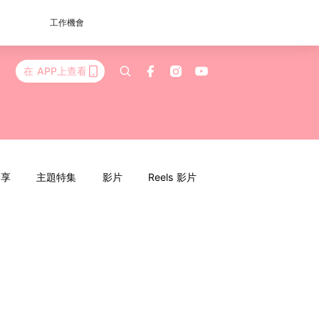
工作機會
在 APP上查看
分享
主題特集
影片
Reels 影片