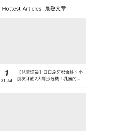
最熱文章
Hottest Articles
1
【兒童護齒】日日刷牙都會蛀？小
朋友牙齒2大隱形危機！乳齒的琺
31 Jul
瑯質比成人薄弱50%！選牙膏要睇
含氟量！