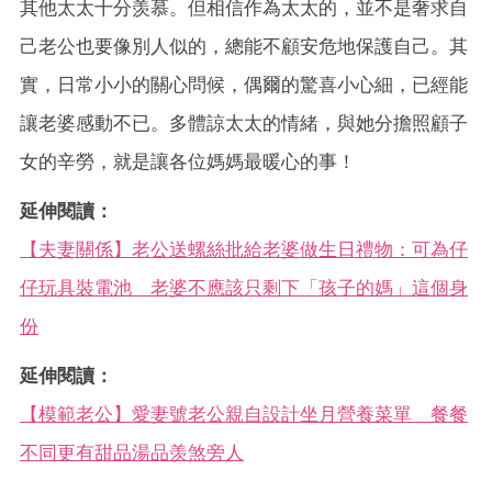
其他太太十分羡慕。但相信作為太太的，並不是奢求自
己老公也要像別人似的，總能不顧安危地保護自己。其
實，日常小小的關心問候，偶爾的驚喜小心細，已經能
讓老婆感動不已。多體諒太太的情緒，與她分擔照顧子
女的辛勞，就是讓各位媽媽最暖心的事！
延伸閱讀：
【夫妻關係】老公送螺絲批給老婆做生日禮物：可為仔
仔玩具裝電池 老婆不應該只剩下「孩子的媽」這個身
份
延伸閱讀：
【模範老公】愛妻號老公親自設計坐月營養菜單 餐餐
不同更有甜品湯品羡煞旁人