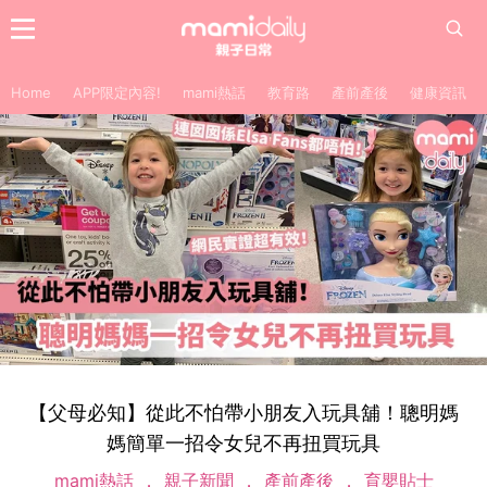
Home
APP限定內容!
mami熱話
教育路
產前產後
健康資訊
【父母必知】從此不怕帶小朋友入玩具舖！聰明媽
媽簡單一招令女兒不再扭買玩具
mami熱話
親子新聞
產前產後
育嬰貼士