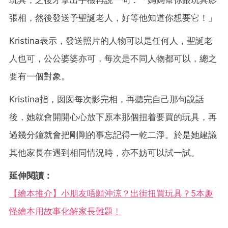
玩具，之後才拿出手機再說一句：「媽媽幫你跟玩具影
張相，然後發送予聖誕老人，好等他知道你想要它！」
Kristina表示，發送照片的人物可以是任何人，聖誕老
人也可，公公婆婆亦可，每次是不同人物都可以，總之
要有一個對象。
Kristina指，囡囡每次影完相，再聽完自己那句說話
後，她就會開開心心放下原本那個扭着要買的玩具，再
過幾分鐘就會把剛剛的事忘記得一乾二淨。於是她建議
其他家長在遇到相同情況時，亦不妨可以試一試。
延伸閱讀：
【繪本推介】小朋友唔願沖涼？出街扭買玩具？5本趣
怪繪本用故事化解家長難題﹗