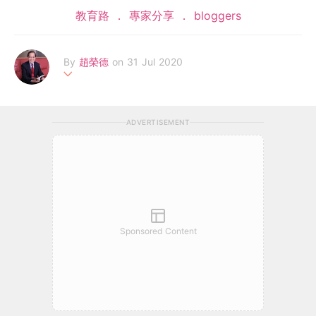
教育路
專家分享
bloggers
By
趙榮德
on 31 Jul 2020
香港輔導教師協會榮譽顧問，前喇沙書院副校長，曾任教育局家庭
與學校事宜委員會副主席，為香港大學專業進修學院之客席講師。
ADVERTISEMENT
有専欄刊豋在各大報章雜誌，著作有《2020質優免費幼稚園》、
《2020小學升學一本通》、《不一樣的家長》等二十八本。
Sponsored Content