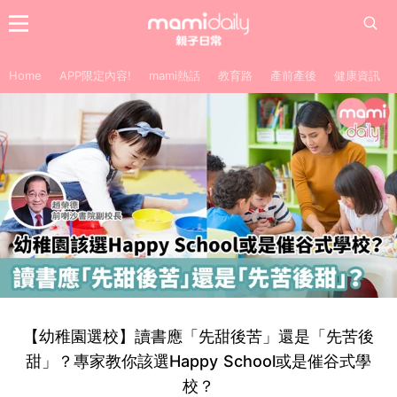
Home
APP限定內容!
mami熱話
教育路
產前產後
健康資訊
【幼稚園選校】讀書應「先甜後苦」還是「先苦後
甜」？專家教你該選Happy School或是催谷式學
校？