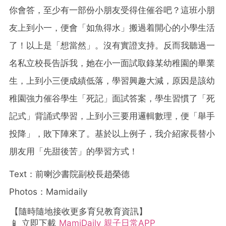
你會答，至少有一部份小朋友受得住催谷吧？這班小朋
友上到小一，便會「如魚得水」搬過着開心的小學生活
了！以上是「想當然」。沒有實證支持。反而我聽過一
名私立校長告訴我，她在小一面試取錄某幼稚園的畢業
生，上到小三便成績低落，學習興趣大減，原因是該幼
稚園強力催谷學生「死記」面試答案，學生習慣了「死
記式」背誦式學習，上到小三要用邏輯數理，便「舉手
投降」，敗下陣來了。基於以上例子，我介紹家長替小
朋友用「先甜後苦」的學習方式！
Text：前喇沙書院副校長趙榮德
Photos：Mamidaily
【隨時隨地接收更多育兒教育資訊】
📱 立即下載
MamiDaily 親子日常APP