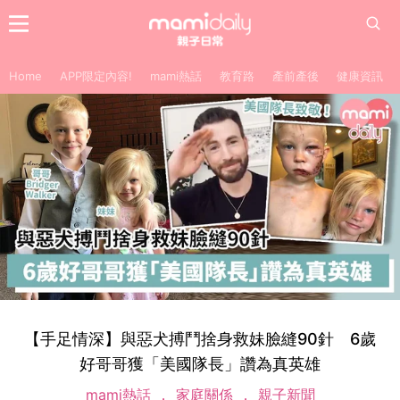
Home
APP限定內容!
mami熱話
教育路
產前產後
健康資訊
【手足情深】與惡犬搏鬥捨身救妹臉縫90針 6歲
好哥哥獲「美國隊長」讚為真英雄
mami熱話
家庭關係
親子新聞