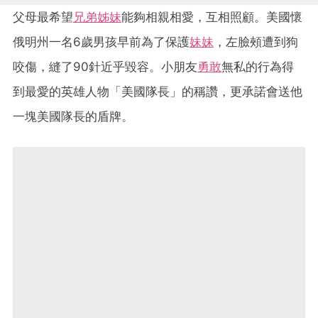
父母最希望
兄弟姊妹
能夠相親相愛，互相照顧。美國懷
俄明州一名6歲男孩早前為了保護
妹妹
，左臉頰遭到狗
咬傷，縫了90針近乎毀容。小朋友
勇敢
無私的行為得
到最愛的英雄人物「美國隊長」的稱讚，更承諾會送他
一塊美國隊長的盾牌。