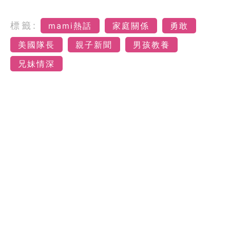
標籤:
mami熱話
家庭關係
勇敢
美國隊長
親子新聞
男孩教養
兄妹情深