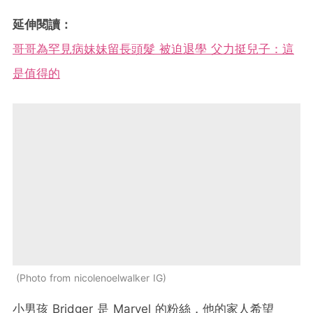
延伸閱讀：
哥哥為罕見病妹妹留長頭髮 被迫退學 父力挺兒子：這
是值得的
Photo from nicolenoelwalker IG
小男孩 Bridger 是 Marvel 的粉絲，他的家人希望