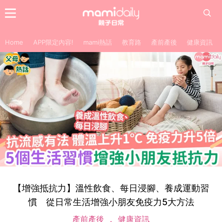
Home
APP限定內容!
mami熱話
教育路
產前產後
健康資訊
【增強抵抗力】溫性飲食、每日浸腳、養成運動習
慣 從日常生活增強小朋友免疫力5大方法
產前產後
健康資訊