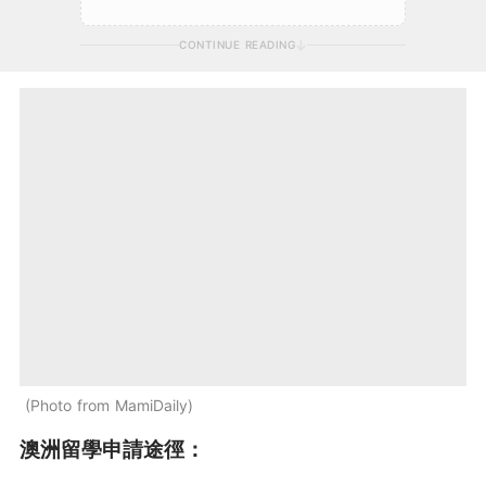
CONTINUE READING
Photo from MamiDaily
澳洲留學申請途徑：