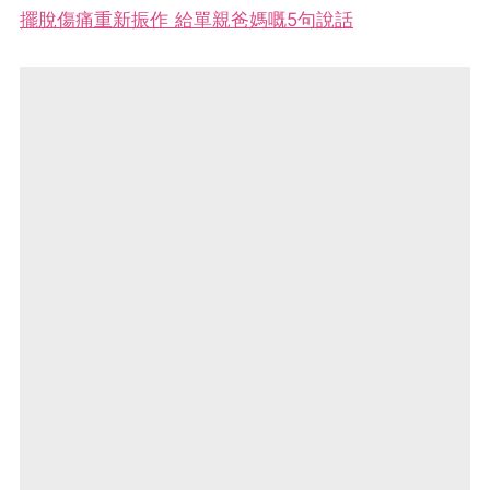
擺脫傷痛重新振作 給單親爸媽嘅5句說話