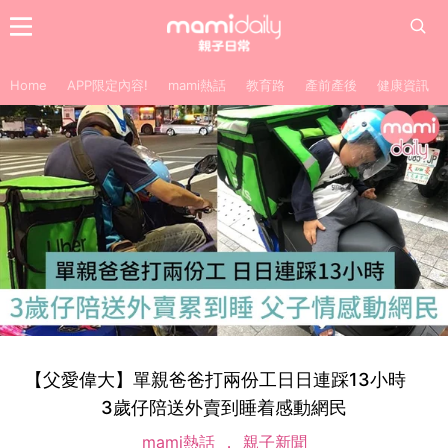
Home
APP限定內容!
mami熱話
教育路
產前產後
健康資訊
【父愛偉大】單親爸爸打兩份工日日連踩13小時
3歲仔陪送外賣到睡着感動網民
mami熱話
親子新聞