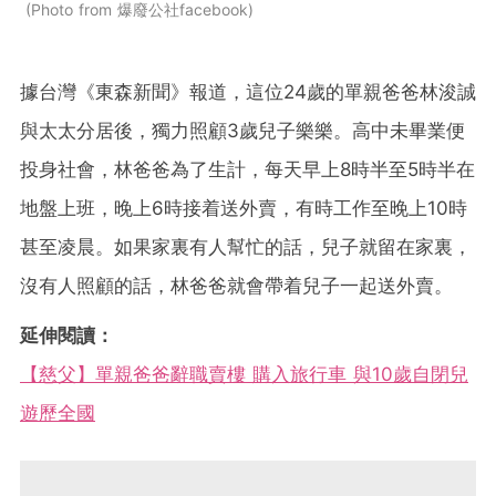
Photo from 爆廢公社facebook
據台灣《東森新聞》報道，這位24歲的單親爸爸林浚誠
與太太分居後，獨力照顧3歲兒子樂樂。高中未畢業便
投身社會，林爸爸為了生計，每天早上8時半至5時半在
地盤上班，晚上6時接着送外賣，有時工作至晚上10時
甚至凌晨。如果家裏有人幫忙的話，兒子就留在家裏，
沒有人照顧的話，林爸爸就會帶着兒子一起送外賣。
延伸閱讀：
【慈父】單親爸爸辭職賣樓 購入旅行車 與10歲自閉兒
遊歷全國