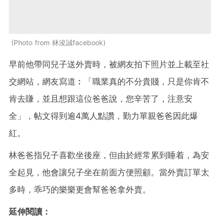
Photo from 林浚誠facebook
早前他帶同兒子送外賣時，被網友拍下照片並上載至社
交網站，網友寫道︰「職業真的不分貴賤，只是你肯不
肯去賺，並且想跟這位爸爸說，您辛苦了，注意安
全」，帖文得到逾4萬人點讚，勤力單親爸爸因此爆
紅。
林爸爸指兒子喜歡坐後座，但由於經常累到睡着，為安
全起見，他會讓兒子坐在前面方便照顧。當外賣訂單太
多時，乖巧的樂樂更會幫爸爸拿外賣。
延伸閱讀：