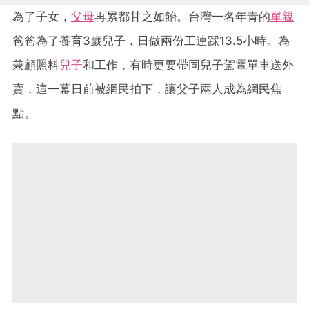
為了子女，
父母
再累都甘之如飴。台灣一名年青的
單親
爸爸為了養育3歲兒子，日做兩份工連踩13.5小時。為
兼顧照料
兒子
和工作，有時更要帶同兒子駕電單車送外
賣，這一幕日前被網民拍下，讓父子兩人成為網民焦
點。