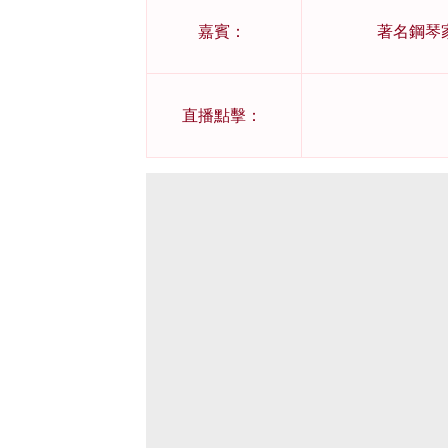
嘉賓：
著名鋼琴家羅
直播點擊：