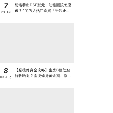
7
想培養出DSE狀元，幼稚園該怎麼
選？4間考入熱門直資「平靚正」
23 Jul
免費幼稚園！
8
【產後修身全攻略】生完B個肚點
解收唔返？產後修身黃金期、腹直
03 Aug
肌分離、紮肚定做機一次睇