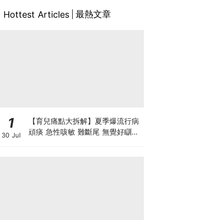
最熱文章
Hottest Articles
1
【育兒痛點大拆解】夏季爆流行病
頑痰 急性咳敏 難斷尾 無覺好瞓？
30 Jul
中醫教路 一招踢走頑痰斷尾！