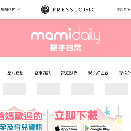
集團品牌
廣告查詢
產前產後
健康資訊
家庭關係
親子好去處
專欄