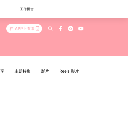
工作機會
在 APP上查看
分享
主題特集
影片
Reels 影片