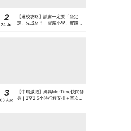
2
【選校攻略】讀書一定要「坐定
定」先成材？「寶藏小學」實踐動
24 Jul
靜循環激發孩子潛能
3
【中環減肥】媽媽Me-Time快閃修
身｜2至2.5小時行程安排＋單次收
03 Aug
費攻略