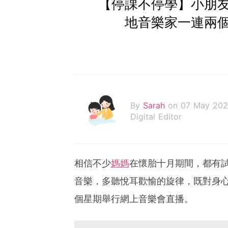
【停課不停學】小朋
地音樂家一連兩
By
Sarah
on 07 May 20
Digital Editor
相信不少
媽媽
在懷胎十月期間，都有
音樂，多聽悅耳歡愉的旋律，既對身
個星期舉行網上音樂會直播。