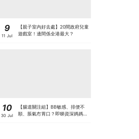
9
【親子室內好去處】20間政府兒童
遊戲室！邊間係全港最大？
11 Jul
10
【腸道關注組】BB敏感、排便不
順、脹氣冇胃口？即睇資深媽媽分
30 Jul
享經驗之談 輕鬆解決湊B煩惱