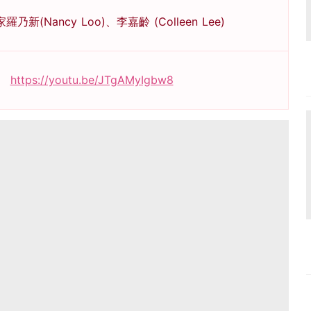
乃新(Nancy Loo)、李嘉齡 (Colleen Lee)
https://youtu.be/JTgAMyIgbw8