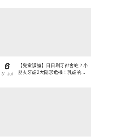
6
【兒童護齒】日日刷牙都會蛀？小
朋友牙齒2大隱形危機！乳齒的琺
31 Jul
瑯質比成人薄弱50%！選牙膏要睇
含氟量！