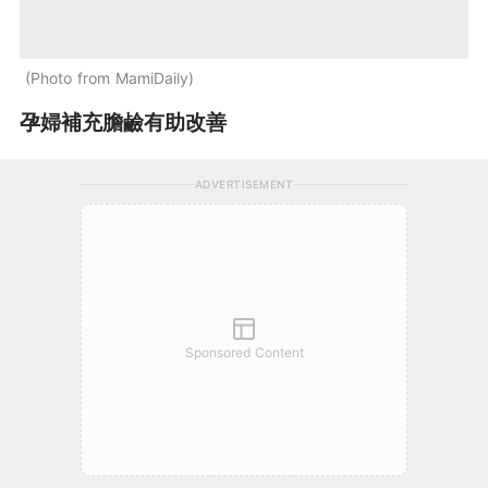
Photo from MamiDaily
孕婦補充膽鹼有助改善
ADVERTISEMENT
Sponsored Content