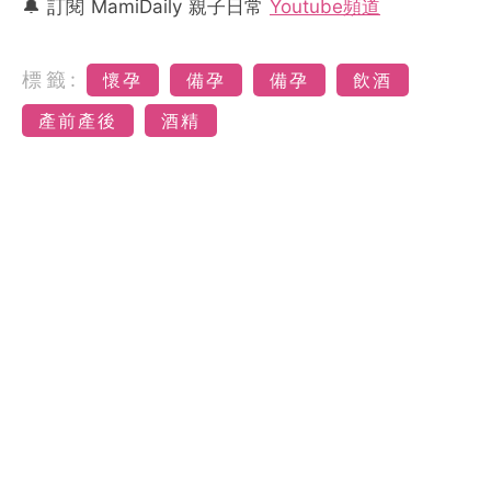
🔔 訂閱 MamiDaily 親子日常
Youtube頻道
標籤:
懷孕
備孕
備孕
飲酒
產前產後
酒精