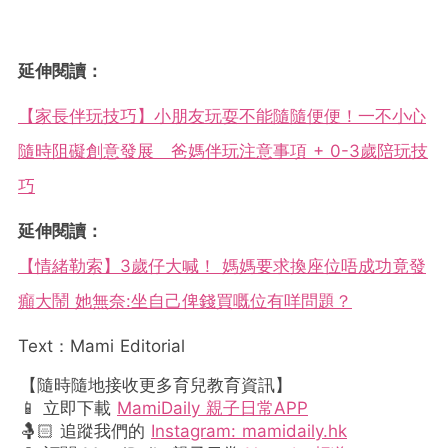
延伸閱讀：
【家長伴玩技巧】小朋友玩耍不能隨隨便便！一不小心
隨時阻礙創意發展 爸媽伴玩注意事項 + 0-3歲陪玩技
巧
延伸閱讀：
【情緒勒索】3歲仔大喊！ 媽媽要求換座位唔成功竟發
癲大鬧 她無奈:坐自己俾錢買嘅位有咩問題？
Text：Mami Editorial
【隨時隨地接收更多育兒教育資訊】
📱 立即下載
MamiDaily 親子日常APP
🤱🏻 追蹤我們的
Instagram: mamidaily.hk