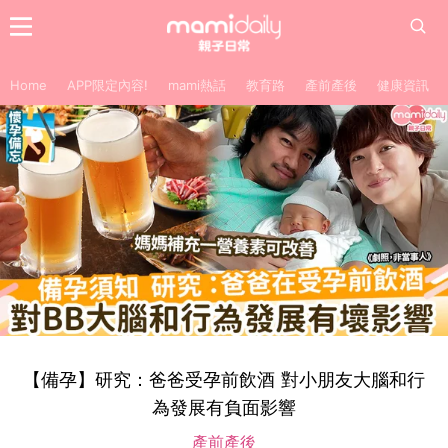
Home
APP限定內容!
mami熱話
教育路
產前產後
健康資訊
【備孕】研究：爸爸受孕前飲酒 對小朋友大腦和行
為發展有負面影響
產前產後