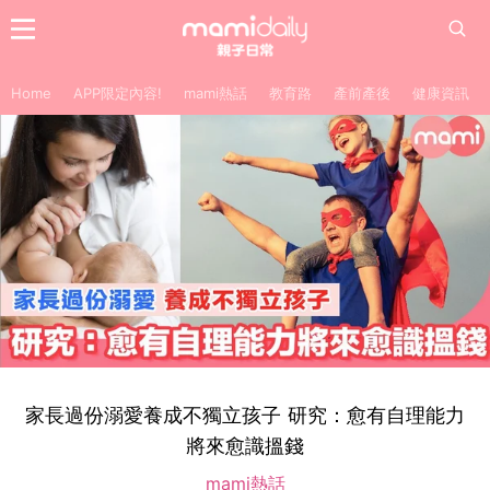
Home
APP限定內容!
mami熱話
教育路
產前產後
健康資訊
家長過份溺愛養成不獨立孩子 研究：愈有自理能力
將來愈識搵錢
mami熱話