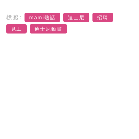
標籤:
mami熱話
迪士尼
招聘
見工
迪士尼動畫