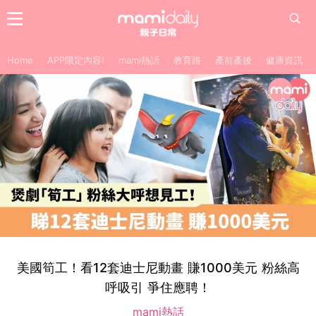
Home
APP限定內容!
mami熱話
教育路
產前產後
健康資訊
美國筍工！看12套迪士尼動畫 賺1000美元 粉絲高
呼吸引 爭住應聘！
mami熱話