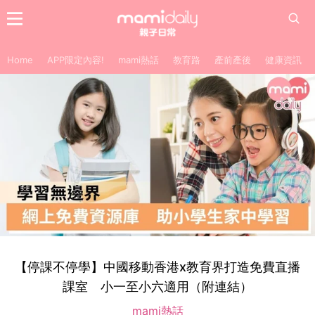
Home
APP限定內容!
mami熱話
教育路
產前產後
健康資訊
【停課不停學】中國移動香港x教育界打造免費直播
課室 小一至小六適用（附連結）
mami熱話