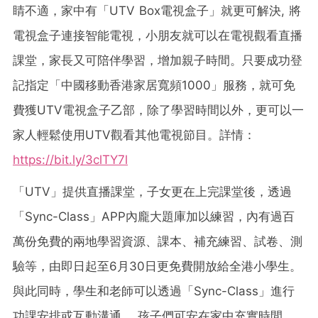
睛不適，家中有「
UTV Box
電視盒子」就更可解決, 將
電視盒子連接智能電視，小朋友就可以在電視觀看直播
課堂，家長又可陪伴學習，增加親子時間。只要成功登
記指定「中國移動香港家居寬頻1000」服務，就可免
費獲UTV電視盒子乙部，除了學習時間以外，更可以一
家人輕鬆使用UTV觀看其他電視節目。詳情：
https://bit.ly/3clTY7l
「
UTV
」提供直播課堂，子女更在上完課堂後，透過
「
Sync-Class
」
APP
內龐大題庫加以練習，內有過百
萬份免費的兩地學習資源、課本、補充練習、試卷、測
驗等，由即日起至
6
月
30
日更免費開放給全港小學生。
與此同時，學生和老師可以透過「
Sync-Class
」進行
功課安排或互動溝通，
孩子們可安在家中充實時間，