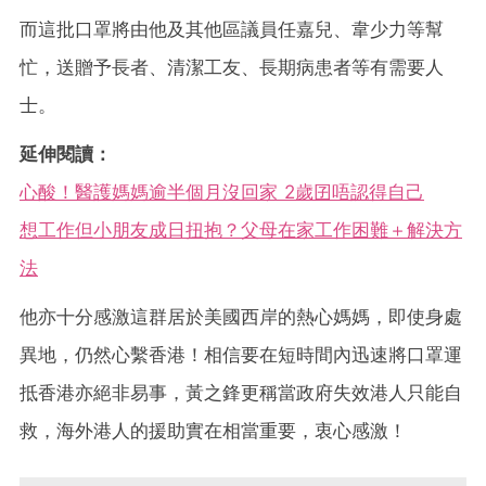
而這批口罩將由他及其他區議員任嘉兒、韋少力等幫
忙，送贈予長者、清潔工友、長期病患者等有需要人
士。
延伸閱讀：
心酸！醫護媽媽逾半個月沒回家 2歲囝唔認得自己
想工作但小朋友成日扭抱？父母在家工作困難＋解決方
法
他亦十分感激這群居於美國西岸的熱心媽媽，即使身處
異地，仍然心繫香港！相信要在短時間內迅速將口罩運
抵香港亦絕非易事，黃之鋒更稱當政府失效港人只能自
救，海外港人的援助實在相當重要，衷心感激！