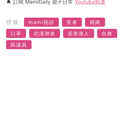
🔔 訂閱 MamiDaily 親子日常
Youtube頻道
標籤:
mami熱話
長者
媽媽
口罩
武漢肺炎
居美港人
自救
區議員