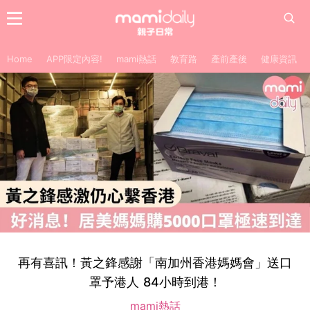
Home
APP限定內容!
mami熱話
教育路
產前產後
健康資訊
再有喜訊！黃之鋒感謝「南加州香港媽媽會」送口
罩予港人 84小時到港！
mami熱話