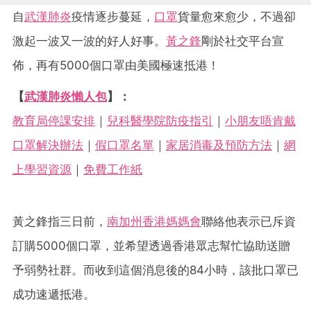
自
武漢肺炎
疫情逐步蔓延，
口罩
貨量愈來愈少，不過卻
激起一波又一波的好人好事。
黃之鋒
剛於社交平台宣
佈，再有5000個口罩由美國極速抵港！
【
武漢肺炎懶人包
】：
教育局停課安排
｜
兒科醫學院防疫指引
｜
小朋友唔肯戴
口罩解決辦法
｜
假口罩名單
｜
家居消毒及預防方法
｜
網
上學習資源
｜
免費工作紙
黃之鋒指三日前，
南加州香港媽媽會
聯絡他表示已斥資
訂購5000個口罩，並希望透過香港眾志幫忙協助送贈
予弱勢社群。而收到這個消息後的84小時，該批口罩已
成功速遞抵港。