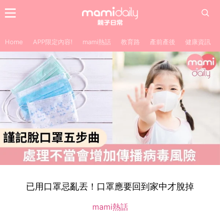
Home
APP限定內容!
mami熱話
教育路
產前產後
健康資訊
已用口罩忌亂丟！口罩應要回到家中才脫掉
mami熱話