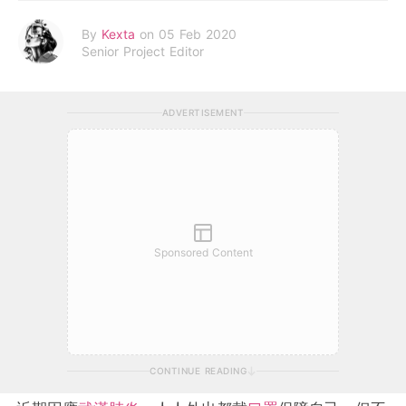
By
Kexta
on 05 Feb 2020
Senior Project Editor
ADVERTISEMENT
Sponsored Content
CONTINUE READING