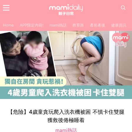
Home
APP限定內容!
mami熱話
教育路
產前產後
健康資訊
【危險】4歲童貪玩爬入洗衣機被困 不慎卡住雙腿
獲救後倦極睡着
mami熱話