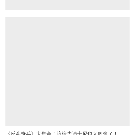
《反斗奇兵》大集合！這樣去迪士尼也太興奮了！