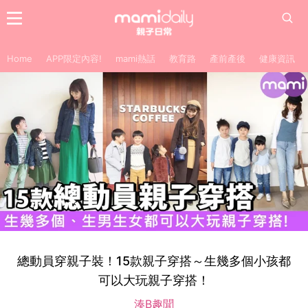
Home
APP限定內容!
mami熱話
教育路
產前產後
健康資訊
總動員穿親子裝！15款親子穿搭～生幾多個小孩都
可以大玩親子穿搭！
湊B趣聞