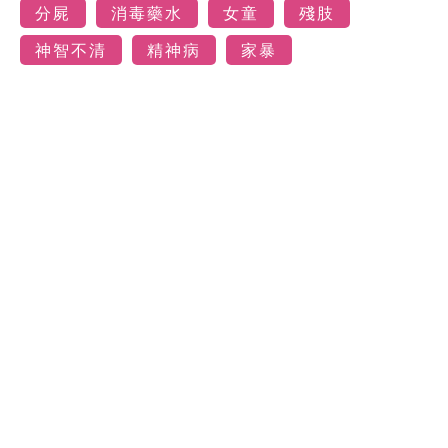
分屍
消毒藥水
女童
殘肢
神智不清
精神病
家暴