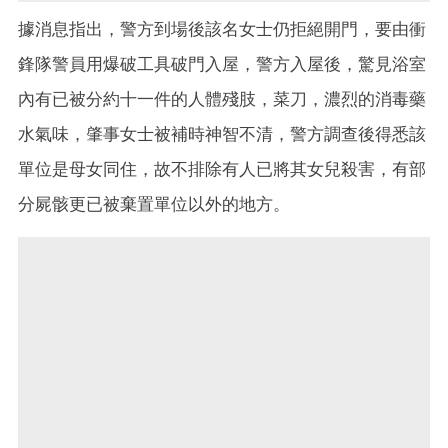
據消息指出，警方到場後該名女士仍拒絕開門，要由衝
鋒隊警員用爆破工具破門入屋，警方入屋後，驚見浴室
內有已被分約十一件的人體殘肢，菜刀，濃烈的消毒藥
水氣味，肇事女士被補時神智不清，警方調查後得悉該
單位是母女同住，故不排除有人已將其女兒殺害，有部
分屍骸更已被棄置單位以外的地方。