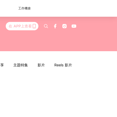
工作機會
在 APP上查看
分享
主題特集
影片
Reels 影片