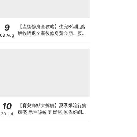
9
【產後修身全攻略】生完B個肚點
解收唔返？產後修身黃金期、腹直
03 Aug
肌分離、紮肚定做機一次睇
10
【育兒痛點大拆解】夏季爆流行病
頑痰 急性咳敏 難斷尾 無覺好瞓？
30 Jul
中醫教路 一招踢走頑痰斷尾！