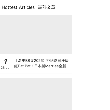
最熱文章
Hottest Articles
1
【夏季BB展2026】拒絕夏日汗疹
紅Pat Pat！日本製Merries全新超
28 Jul
吸安睡褲挑戰全晚零外漏 皇牌
First Premium系列買1送1！