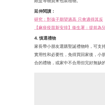
紙盒等物資來包裝禮物。
延伸閱讀：
研究：對孩子期望過高 只會適得其反
【麻疹疫苗新安排】衞生署：提前為兒
4. 慎選禮物
家長帶小朋友選購聖誕禮物時，可支
實用性和必要性，免得買回家後，小
合的禮物，或家中不合用但完好無缺