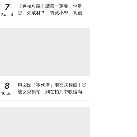
7
【選校攻略】讀書一定要「坐定
定」先成材？「寶藏小學」實踐動
24 Jul
靜循環激發孩子潛能
8
與囡囡「零代溝」朋友式相處！從
被女兒偷拍，到在拍片中收穫滿足
10 Jul
感！VAL媽｜美如｜KOL媽媽