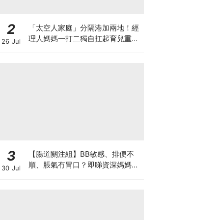
2
「太空人家庭」分隔港加兩地！經
理人媽媽一打二獨自扛起育兒重
26 Jul
擔！Stephanie｜經理人｜太空人
家庭｜職場媽媽
3
【腸道關注組】BB敏感、排便不
順、脹氣冇胃口？即睇資深媽媽分
30 Jul
享經驗之談 輕鬆解決湊B煩惱