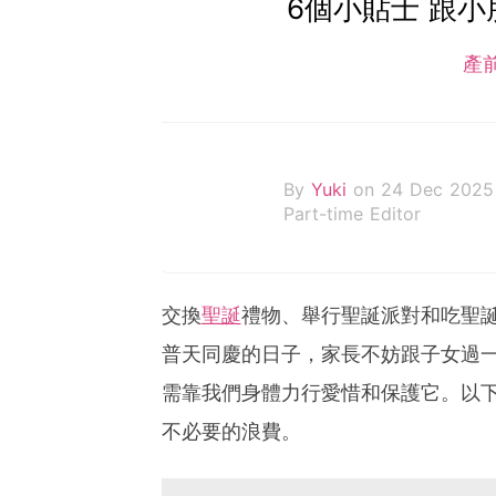
6個小貼士 跟
產
By
Yuki
on 24 Dec 2025
Part-time Editor
交換
聖誕
禮物、舉行聖誕派對和吃聖
普天同慶的日子，家長不妨跟子女過
需靠我們身體力行愛惜和保護它。以下
不必要的浪費。