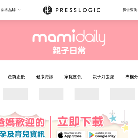
集團品牌
廣告查詢
產前產後
健康資訊
家庭關係
親子好去處
專欄