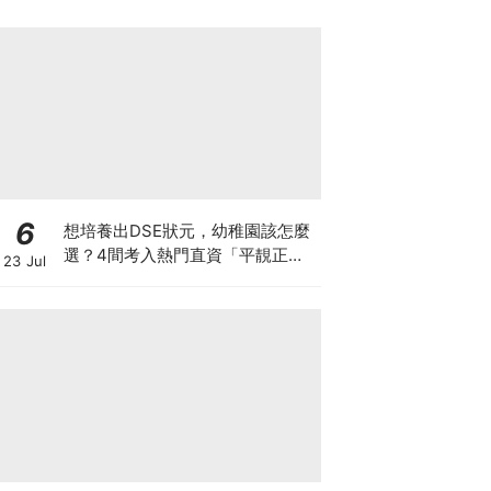
6
想培養出DSE狀元，幼稚園該怎麼
選？4間考入熱門直資「平靚正」
23 Jul
免費幼稚園！