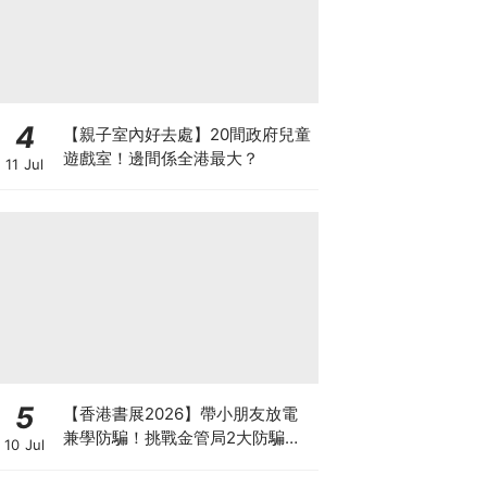
4
【親子室內好去處】20間政府兒童
遊戲室！邊間係全港最大？
11 Jul
5
【香港書展2026】帶小朋友放電
兼學防騙！挑戰金管局2大防騙遊
10 Jul
戲、贏「嗱喳蕉」購物袋及多款驚
喜紀念品！