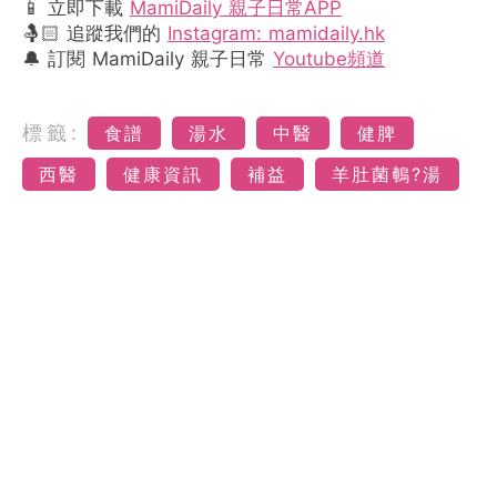
📱 立即下載
MamiDaily 親子日常APP
🤱🏻 追蹤我們的
Instagram: mamidaily.hk
🔔 訂閱 MamiDaily 親子日常
Youtube頻道
標籤:
食譜
湯水
中醫
健脾
西醫
健康資訊
補益
羊肚菌鵪?湯