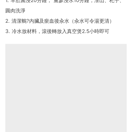
1. 羊肚菌浸20分鐘， 黨參浸水10分鐘，淮山、杞子、
圓肉洗淨
2. 清潔鵪?內臟及瘀血後汆水（汆水可令湯更清）
3. 冷水放材料，滾後轉放入真空煲2.5小時即可