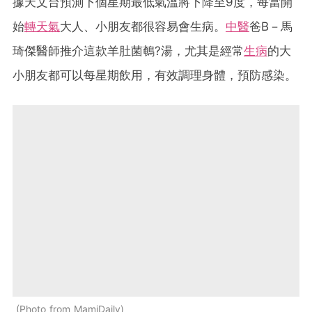
據天文台預測下個星期最低氣溫將下降至9度，每當開
始
轉天氣
大人、小朋友都很容易會生病。
中醫
爸B－馬
琦傑醫師推介這款羊肚菌鵪?湯，尤其是經常
生病
的大
小朋友都可以每星期飲用，有效調理身體，預防感染。
Photo from MamiDaily