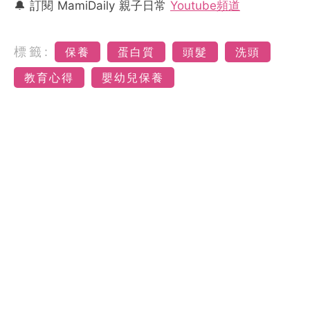
🔔 訂閱 MamiDaily 親子日常
Youtube頻道
標籤:
保養
蛋白質
頭髮
洗頭
教育心得
嬰幼兒保養