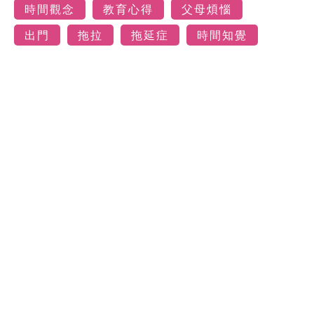
時間觀念
教育心得
父母煩惱
出門
拖拉
拖延症
時間知覺