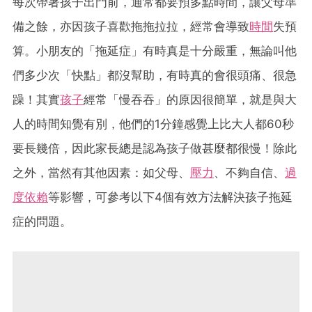
每次帶著孩子出門前，通常都要預多點時間，讓父母準
備之餘，亦因孩子喜歡拖拖拉拉，經常會導致
時間
失預
算。小朋友的「拖延症」有時真是十分嚴重，無論叫他
們多少次「快點」都沒幫助，有時真的會很頭痛、很急
躁！其實
孩子
經常「慢吞吞」的原因很簡單，就是與大
人的時間知覺有別，他們的1分鐘感覺上比大人都60秒
要長幾倍，因此家長總是認為孩子做甚麼都很慢！除此
之外，當然有其他因素：如父母、
壓力
、不夠自信、
過
度依賴
等影響，可參考以下4個有效方法解決孩子拖延
症的問題。