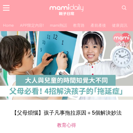
Home
APP限定內容!
mami熱話
教育路
產前產後
健康資訊
【父母煩惱】孩子凡事拖拉原因＋5個解決妙法
教育心得