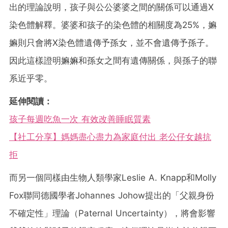
出的理論說明，孩子與公公婆婆之間的關係可以通過X
染色體解釋。婆婆和孩子的染色體的相關度為25%，嫲
嫲則只會將X染色體遺傳予孫女，並不會遺傳予孫子。
因此這樣證明嫲嫲和孫女之間有遺傳關係，與孫子的聯
系近乎零。
延伸閱讀：
孩子每週吃魚一次 有效改善睡眠質素
【社工分享】媽媽盡心盡力為家庭付出 老公仔女越抗
拒
而另一個同樣由生物人類學家Leslie A. Knapp和Molly
Fox聯同德國學者Johannes Johow提出的「父親身份
不確定性」理論（Paternal Uncertainty），將會影響