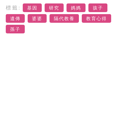
標籤:
基因
研究
媽媽
孩子
遺傳
婆婆
隔代教養
教育心得
孫子