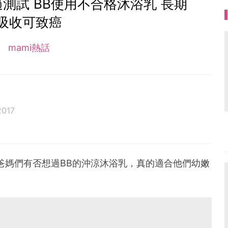
測試 BB使用不合格沐浴乳 長期
吸收可致癌
mami熱話
2017
爸媽們有否想過BB的沖涼沐浴乳，真的適合他們幼嫩