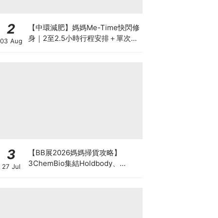
2
【中環減肥】媽媽Me-Time快閃修
身｜2至2.5小時行程安排＋單次收
03 Aug
費攻略
3
【BB展2026媽媽掃貨攻略】
3ChemBio集結Holdbody、
27 Jul
ProVen、森下仁丹、Return人氣
品牌激減！低至18折＋買3送1＋原
箱優惠低至65折