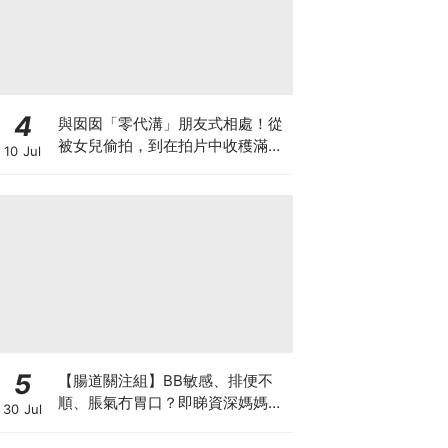
4
與囡囡「零代溝」朋友式相處！從
被女兒偷拍，到在拍片中收穫滿足
10 Jul
感！VAL媽｜美如｜KOL媽媽
5
【腸道關注組】BB敏感、排便不
順、脹氣冇胃口？即睇資深媽媽分
30 Jul
享經驗之談 輕鬆解決湊B煩惱