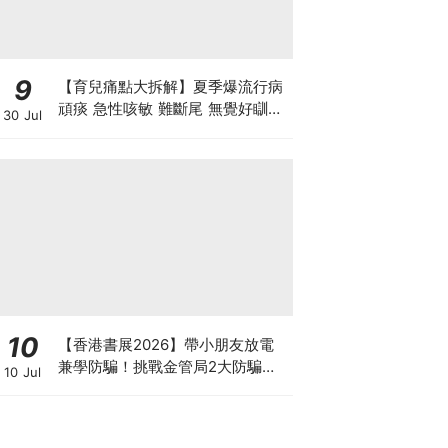
9
【育兒痛點大拆解】夏季爆流行病
頑痰 急性咳敏 難斷尾 無覺好瞓？
30 Jul
中醫教路 一招踢走頑痰斷尾！
10
【香港書展2026】帶小朋友放電
兼學防騙！挑戰金管局2大防騙遊
10 Jul
戲、贏「嗱喳蕉」購物袋及多款驚
喜紀念品！