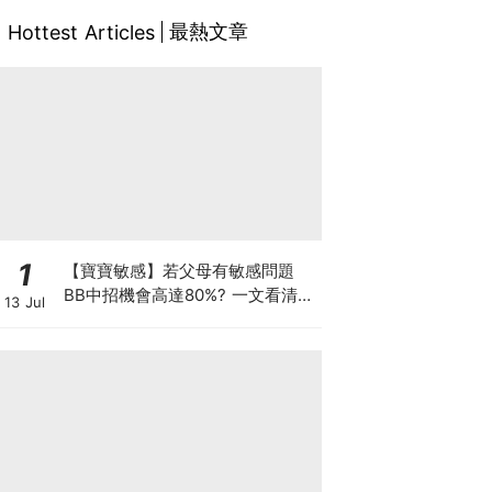
最熱文章
Hottest Articles
1
【寶寶敏感】若父母有敏感問題
BB中招機會高達80%? 一文看清預
13 Jul
防敏感關鍵因素！