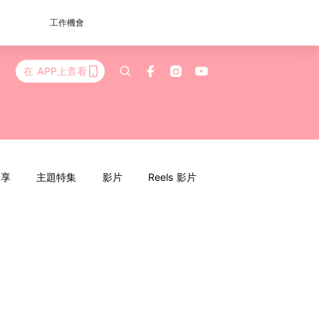
工作機會
在 APP上查看
分享
主題特集
影片
Reels 影片