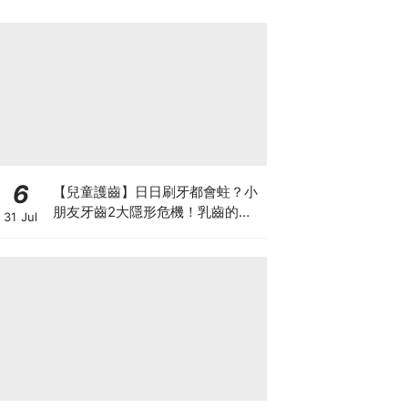
6
【兒童護齒】日日刷牙都會蛀？小
朋友牙齒2大隱形危機！乳齒的琺
31 Jul
瑯質比成人薄弱50%！選牙膏要睇
含氟量！