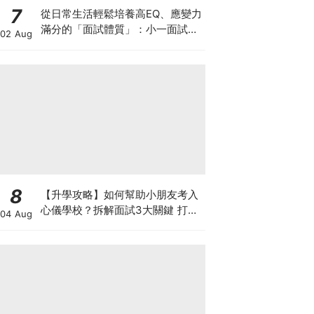
7
從日常生活輕鬆培養高EQ、應變力
滿分的「面試體質」：小一面試最
02 Aug
強備戰指南
8
【升學攻略】如何幫助小朋友考入
心儀學校？拆解面試3大關鍵 打好
04 Aug
多元智能發展的營養基礎