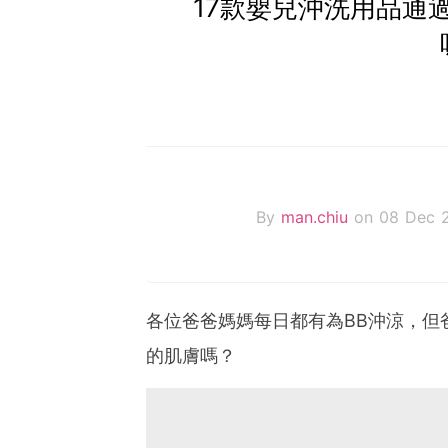
17款嬰兒沖洗用品通過
By
man.chiu
on 08 Dec 
各位爸爸媽媽每日都有為BB沖涼，但
的肌膚嗎？