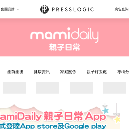
集團品牌
廣告查詢
產前產後
健康資訊
家庭關係
親子好去處
專欄