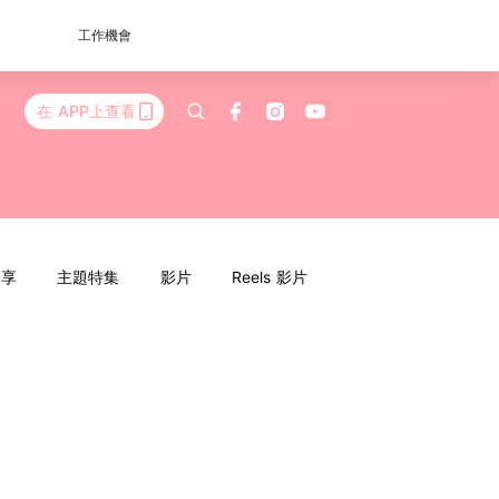
工作機會
在 APP上查看
分享
主題特集
影片
Reels 影片