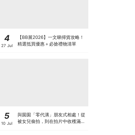
4
【BB展2026】一文睇掃貨攻略！
精選抵買優惠＋必搶禮物清單
27 Jul
5
與囡囡「零代溝」朋友式相處！從
被女兒偷拍，到在拍片中收穫滿足
10 Jul
感！VAL媽｜美如｜KOL媽媽