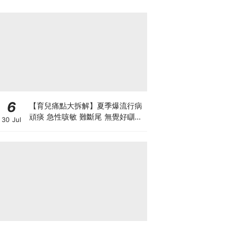
6
【育兒痛點大拆解】夏季爆流行病
頑痰 急性咳敏 難斷尾 無覺好瞓？
30 Jul
中醫教路 一招踢走頑痰斷尾！