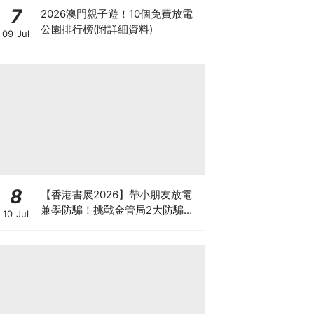
7
2026澳門親子遊！10個免費放電
公園排行榜(附詳細資料)
09 Jul
8
【香港書展2026】帶小朋友放電
兼學防騙！挑戰金管局2大防騙遊
10 Jul
戲、贏「嗱喳蕉」購物袋及多款驚
喜紀念品！