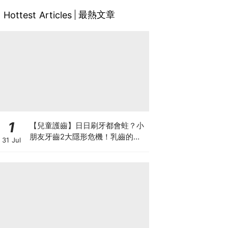
最熱文章
Hottest Articles
1
【兒童護齒】日日刷牙都會蛀？小
朋友牙齒2大隱形危機！乳齒的琺
31 Jul
瑯質比成人薄弱50%！選牙膏要睇
含氟量！