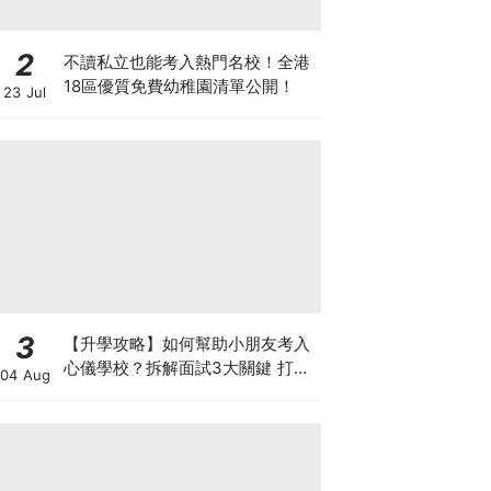
2
不讀私立也能考入熱門名校！全港
18區優質免費幼稚園清單公開！
23 Jul
3
【升學攻略】如何幫助小朋友考入
心儀學校？拆解面試3大關鍵 打好
04 Aug
多元智能發展的營養基礎