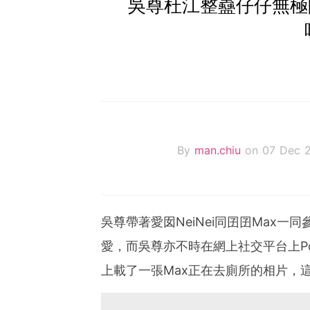
吳尊杜江整蠱仔仔無極限
By
man.chiu
on 07 Dec 
吳尊帶著愛囡NeiNei同囝囝Max
愛，而吳尊亦不時在網上社交平台上P
上載了一張Max正在去廁所的相片，