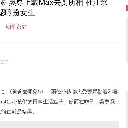
 吳尊上載Max去廁所相 杜江幫
嗯哼扮女生
明星家庭
2017
一同參加《爸爸去哪兒5》，兩位小孩都大受觀眾歡迎和喜
ost出小孩們的日常生活點滴，然而在昨日，吳尊竟
這簡直就是整蠱。