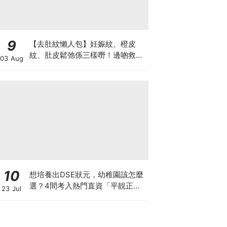
9
【去肚紋懶人包】妊娠紋、橙皮
紋、肚皮鬆弛係三樣嘢！邊啲救得
03 Aug
返、邊啲只能淡化？
10
想培養出DSE狀元，幼稚園該怎麼
選？4間考入熱門直資「平靚正」
23 Jul
免費幼稚園！