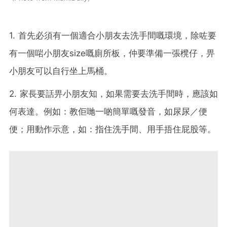
1. 首先必須有一個適合小朋友去洗手間嘅環境，除咗要
有一個啱小朋友size嘅廁所板，仲要準備一張櫈仔，畀
小朋友可以自行坐上馬桶。
2. 家長要話畀小朋友知，如果需要去洗手間時，應該如
何表達。例如：教佢哋一啲簡單嘅發音，如尿尿／便
便；用動作示意，如：指住洗手間、用手捂住屁股等。