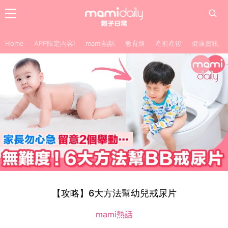
Home
APP限定內容!
mami熱話
教育路
產前產後
健康資訊
【攻略】6大方法幫幼兒戒尿片
mami熱話