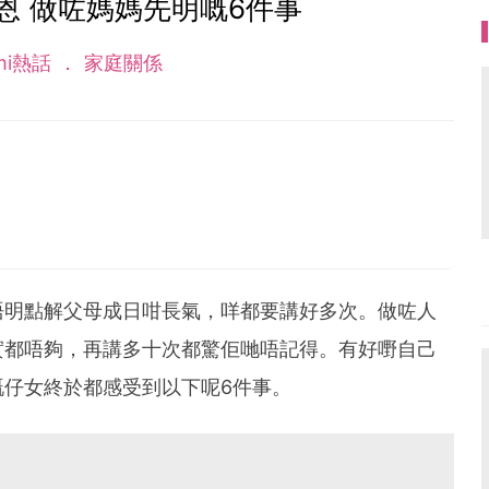
恩 做咗媽媽先明嘅6件事
mi熱話
家庭關係
唔明點解父母成日咁長氣，咩都要講好多次。做咗人
實都唔夠，再講多十次都驚佢哋唔記得。有好嘢自己
仔女終於都感受到以下呢6件事。