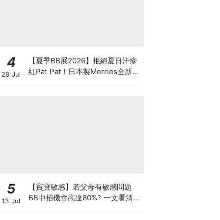
4
【夏季BB展2026】拒絕夏日汗疹
紅Pat Pat！日本製Merries全新超
28 Jul
吸安睡褲挑戰全晚零外漏 皇牌
First Premium系列買1送1！
5
【寶寶敏感】若父母有敏感問題
BB中招機會高達80%? 一文看清預
13 Jul
防敏感關鍵因素！