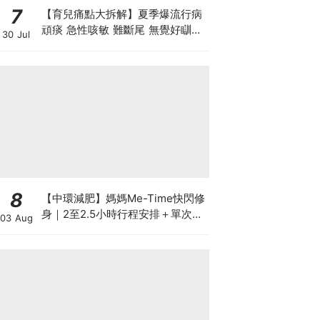
7
【育兒痛點大拆解】夏季爆流行病
頑痰 急性咳敏 難斷尾 無覺好瞓？
30 Jul
中醫教路 一招踢走頑痰斷尾！
8
【中環減肥】媽媽Me-Time快閃修
身｜2至2.5小時行程安排＋單次收
03 Aug
費攻略