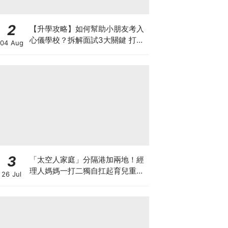
2
【升學攻略】如何幫助小朋友考入
心儀學校？拆解面試3大關鍵 打好
04 Aug
多元智能發展的營養基礎
3
「太空人家庭」分隔港加兩地！經
理人媽媽一打二獨自扛起育兒重
26 Jul
擔！Stephanie｜經理人｜太空人
家庭｜職場媽媽