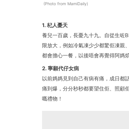
Photo from MamiDaily
1. 杞人憂天
養兒一百歲，長憂九十九。自從生咗B
限放大，例如冷氣凍少少都驚佢凍親
都會擔心一餐，以後唔會再覺得阿媽
2. 寧願代仔女病
以前媽媽見到自己有病有痛，成日都
痛到爆，分分秒秒都要望住佢、照顧
嘅禮物！