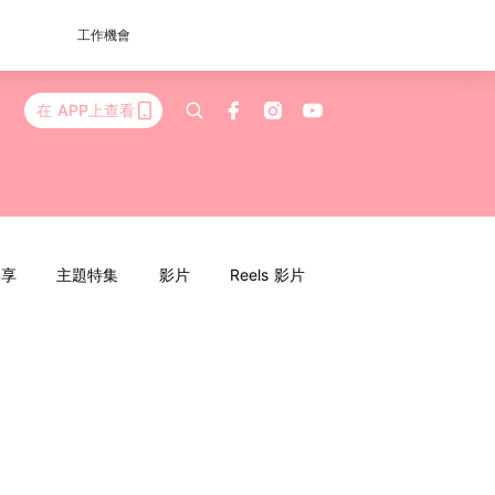
工作機會
在 APP上查看
分享
主題特集
影片
Reels 影片