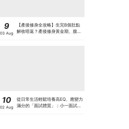
9
【產後修身全攻略】生完B個肚點
解收唔返？產後修身黃金期、腹直
03 Aug
肌分離、紮肚定做機一次睇
10
從日常生活輕鬆培養高EQ、應變力
滿分的「面試體質」：小一面試最
02 Aug
強備戰指南