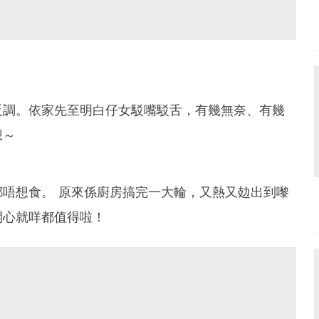
反調。依家先至明白仔女駁嘴駁舌，有幾無奈、有幾
想～
唔想食。 原來係廚房搞完一大輪，又熱又攰出到嚟
開心就咩都值得啦！