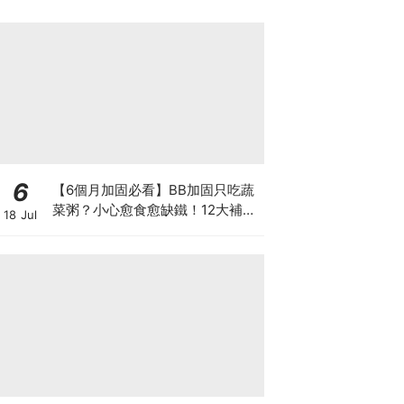
6
【6個月加固必看】BB加固只吃蔬
菜粥？小心愈食愈缺鐵！12大補鐵
18 Jul
食材清單＋一星期食譜推薦