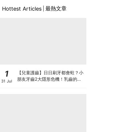
最熱文章
Hottest Articles
1
【兒童護齒】日日刷牙都會蛀？小
朋友牙齒2大隱形危機！乳齒的琺
31 Jul
瑯質比成人薄弱50%！選牙膏要睇
含氟量！