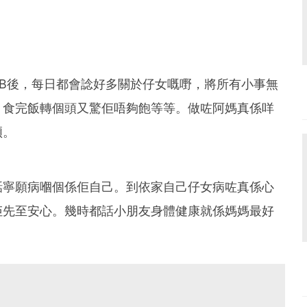
B後，每日都會諗好多關於仔女嘅嘢，將所有小事無
、食完飯轉個頭又驚佢唔夠飽等等。做咗阿媽真係咩
煩。
話寧願病嗰個係佢自己。到依家自己仔女病咗真係心
佢先至安心。幾時都話小朋友身體健康就係媽媽最好