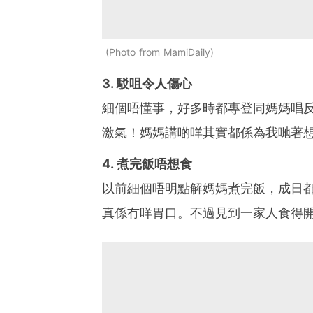
Photo from MamiDaily
3. 駁咀令人傷心
細個唔懂事，好多時都專登同媽媽唱
激氣！媽媽講啲咩其實都係為我哋著
4. 煮完飯唔想食
以前細個唔明點解媽媽煮完飯，成日都
真係冇咩胃口。不過見到一家人食得