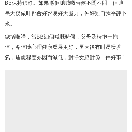
BB保持鎮靜。如果喺佢哋喊嘅時候不聞不問，佢哋
長大後做咩都會好容易好大壓力，仲好難自我平靜下
來。
總括嚟講，當BB細個喊嘅時候，父母及時抱一抱
佢，令佢哋心理健康發展更好，長大後冇咁易發脾
氣，焦慮程度亦因而減低，對仔女絕對係一件好事！