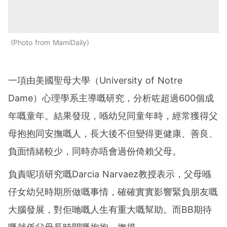
Photo from MamiDaily
一項由美國聖母大學（University of Notre
Dame）心理學系主導嘅研究，分析咗超過600個成
年嘅童年。結果發現，喺幼兒同童年時，經常獲得父
母抱抱同安撫嘅人，長大後不但變得更健康、善良、
負面情緒較少，同時亦唔會過份倚賴父母。
負責呢項研究嘅Darcia Narvaez教授表示，父母喺
仔女幼兒時期所做嘅事情，確確實實影響緊負朋友嘅
大腦發展，對佢哋嘅人生有重大嘅幫助。而BB期待