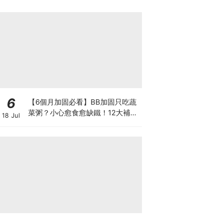
6
【6個月加固必看】BB加固只吃蔬
菜粥？小心愈食愈缺鐵！12大補鐵
18 Jul
食材清單＋一星期食譜推薦