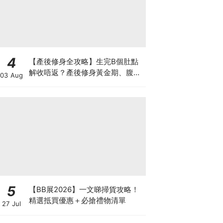
4
【產後修身全攻略】生完B個肚點
解收唔返？產後修身黃金期、腹直
03 Aug
肌分離、紮肚定做機一次睇
5
【BB展2026】一文睇掃貨攻略！
精選抵買優惠＋必搶禮物清單
27 Jul