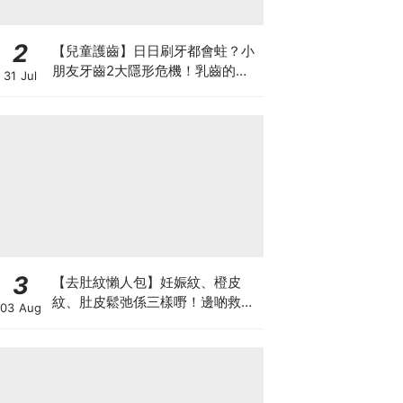
2
【兒童護齒】日日刷牙都會蛀？小
朋友牙齒2大隱形危機！乳齒的琺
31 Jul
瑯質比成人薄弱50%！選牙膏要睇
含氟量！
3
【去肚紋懶人包】妊娠紋、橙皮
紋、肚皮鬆弛係三樣嘢！邊啲救得
03 Aug
返、邊啲只能淡化？