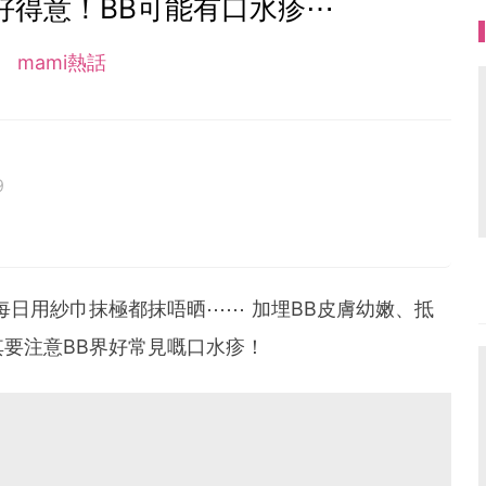
好得意！BB可能有口水疹⋯
mami熱話
9
每日用紗巾抹極都抹唔晒⋯⋯ 加埋BB皮膚幼嫩、抵
要注意BB界好常見嘅口水疹！