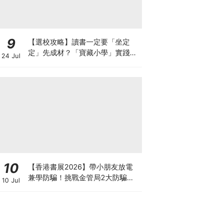
9
【選校攻略】讀書一定要「坐定
定」先成材？「寶藏小學」實踐動
24 Jul
靜循環激發孩子潛能
10
【香港書展2026】帶小朋友放電
兼學防騙！挑戰金管局2大防騙遊
10 Jul
戲、贏「嗱喳蕉」購物袋及多款驚
喜紀念品！