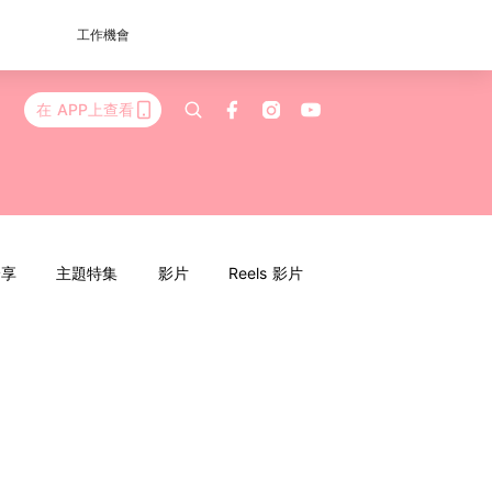
工作機會
在 APP上查看
分享
主題特集
影片
Reels 影片