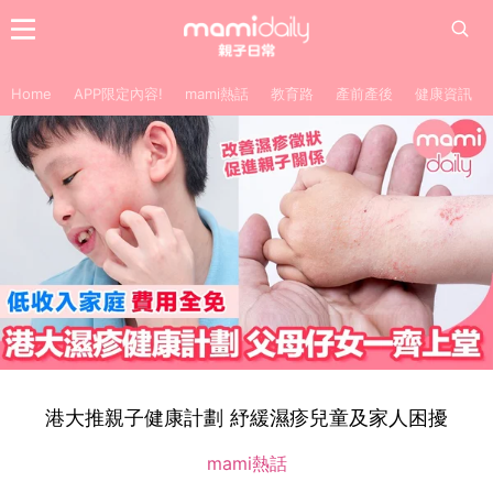
Home
APP限定內容!
mami熱話
教育路
產前產後
健康資訊
港大推親子健康計劃 紓緩濕疹兒童及家人困擾
mami熱話