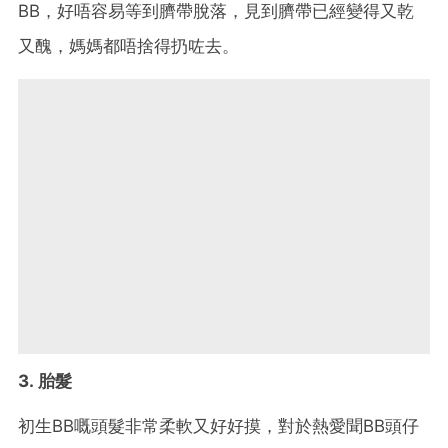
BB，好唔容易等到臍帶脫落，見到臍帶已經變得又乾
又醜，媽媽都唔捨得扔咗去。
3. 胎髮
初生BB嘅頭髮非常柔軟又好好摸，對於熱愛聞BB頭仔