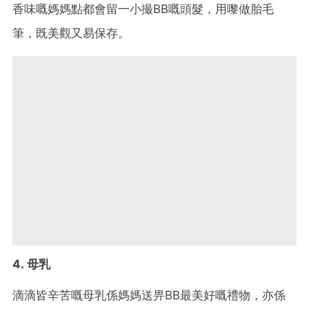
香味嘅媽媽點都會留一小撮BB嘅頭髮，用嚟做胎毛
筆，既美觀又易保存。
4. 母乳
滴滴皆辛苦嘅母乳係媽媽送畀BB最美好嘅禮物，亦係