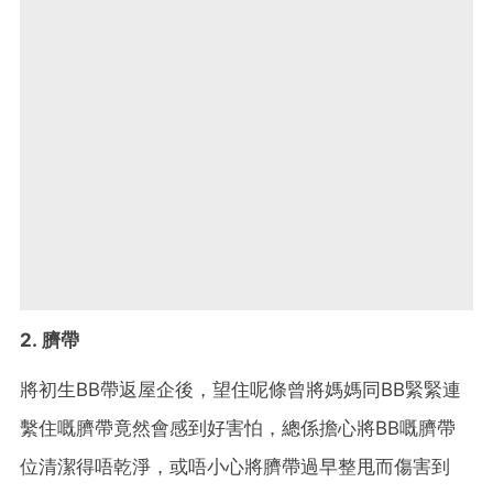
2. 臍帶
將初生BB帶返屋企後，望住呢條曾將媽媽同BB緊緊連
繫住嘅臍帶竟然會感到好害怕，總係擔心將BB嘅臍帶
位清潔得唔乾淨，或唔小心將臍帶過早整甩而傷害到