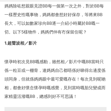
媽媽除咗想親眼見證BB每一個第一次之外，對於BB每
一樣歷史性嘅事物，媽媽都會想好好保存，等將來BB
長大，可以如數家珍向BB逐一介紹小時屬於BB嘅一
切。以下5樣物件，媽媽們仲有冇保留住呢？
1.超聲波相／影片
懷孕時初次見BB嘅感動，雖然相／影片中嘅BB當時只
係一粒豆或一棚骨，連媽媽自己都唔係好睇得出邊度係
頭同身，但就係媽媽眼中最可愛嘅存在！每次見到呢啲
相，都會好懷念懷孕時嘅感覺，見到當時嘅胎兒變成而
家精靈活潑嘅BB，總感到好不可思議！