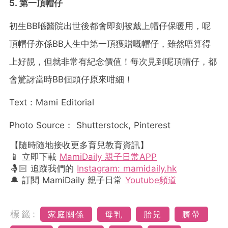
5. 第一頂帽仔
初生BB喺醫院出世後都會即刻被戴上帽仔保暖用，呢
頂帽仔亦係BB人生中第一頂獲贈嘅帽仔，雖然唔算得
上好靚，但就非常有紀念價值！每次見到呢頂帽仔，都
會驚訝當時BB個頭仔原來咁細！
Text：Mami Editorial
Photo Source： Shutterstock, Pinterest
【隨時隨地接收更多育兒教育資訊】
📱 立即下載
MamiDaily 親子日常APP
🤱🏻 追蹤我們的
Instagram: mamidaily.hk
🔔 訂閱 MamiDaily 親子日常
Youtube頻道
標籤:
家庭關係
母乳
胎兒
臍帶