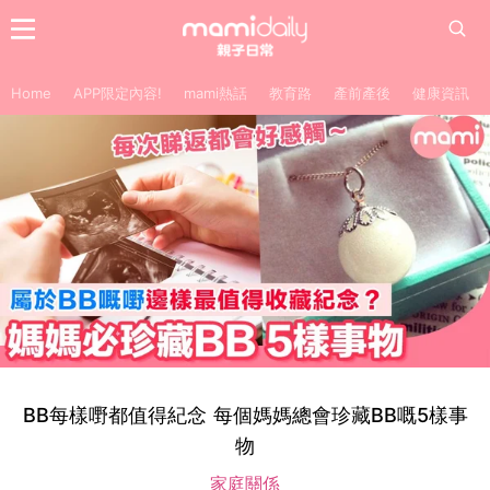
Home
APP限定內容!
mami熱話
教育路
產前產後
健康資訊
BB每樣嘢都值得紀念 每個媽媽總會珍藏BB嘅5樣事
物
家庭關係