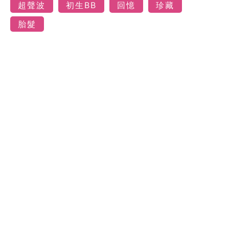
超聲波
初生BB
回憶
珍藏
胎髮