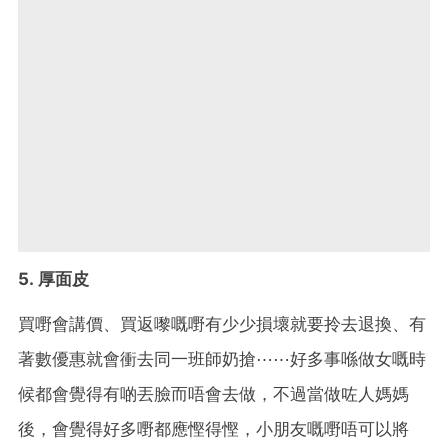
5. 厚面皮
買嘢會講價、買返嚟嘅嘢有少少損壞就要拎去退換、有
著數優惠就會衝去同一班師奶搶⋯⋯好多事喺做女嘅時
候都會覺得有啲丟臉而唔會去做，不過當做咗人媽媽
後，會覺得好多嘢都應慳得慳，小朋友嘅嘢唔可以將