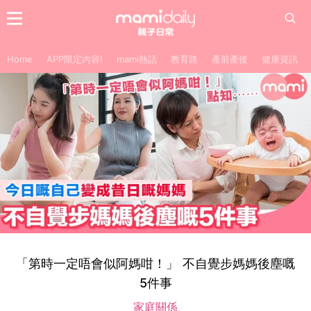
Home
APP限定內容!
mami熱話
教育路
產前產後
健康資訊
「第時一定唔會似阿媽咁！」 不自覺步媽媽後塵嘅
5件事
家庭關係