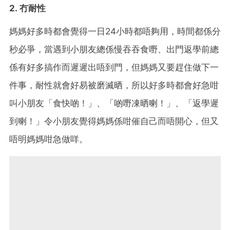
2. 冇耐性
媽媽好多時都會覺得一日24小時都唔夠用，時間都係分
秒必爭，當遇到小朋友總係慢吞吞食嘢、出門返學前總
係有好多搞作而遲遲出唔到門，但媽媽又要趕住做下一
件事，耐性就會好易被磨滅晒，所以好多時都會好急咁
叫小朋友「食快啲！」、「啲嘢凍晒喇！」、「返學遲
到喇！」令小朋友覺得媽媽係咁催自己而唔開心，但又
唔明媽媽咁急做咩。