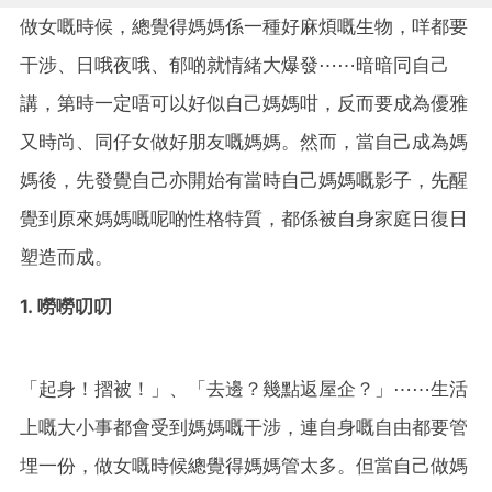
做女嘅時候，總覺得媽媽係一種好麻煩嘅生物，咩都要
干涉、日哦夜哦、郁啲就情緒大爆發⋯⋯暗暗同自己
講，第時一定唔可以好似自己媽媽咁，反而要成為優雅
又時尚、同仔女做好朋友嘅媽媽。然而，當自己成為媽
媽後，先發覺自己亦開始有當時自己媽媽嘅影子，先醒
覺到原來媽媽嘅呢啲性格特質，都係被自身家庭日復日
塑造而成。
1. 嘮嘮叨叨
「起身！摺被！」、「去邊？幾點返屋企？」⋯⋯生活
上嘅大小事都會受到媽媽嘅干涉，連自身嘅自由都要管
埋一份，做女嘅時候總覺得媽媽管太多。但當自己做媽