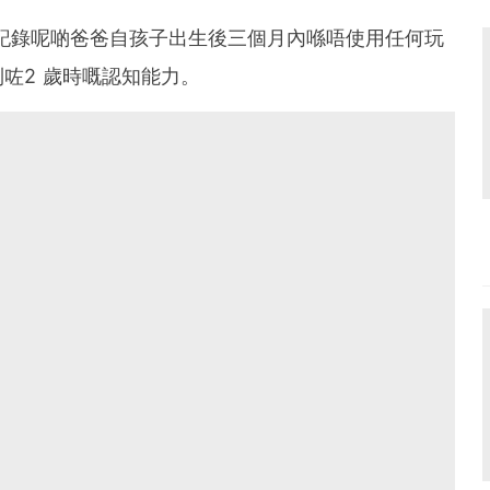
象，記錄呢啲爸爸自孩子出生後三個月內喺唔使用任何玩
咗2 歲時嘅認知能力。