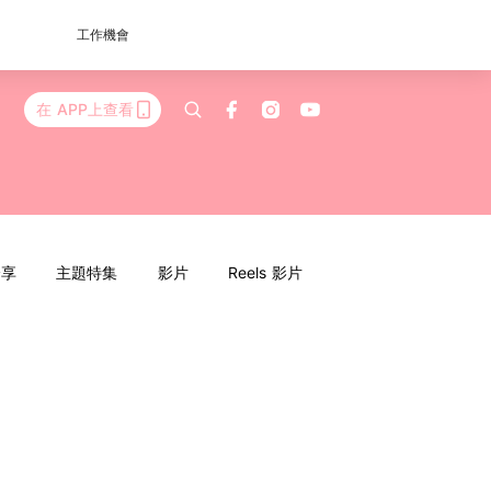
工作機會
在 APP上查看
分享
主題特集
影片
Reels 影片