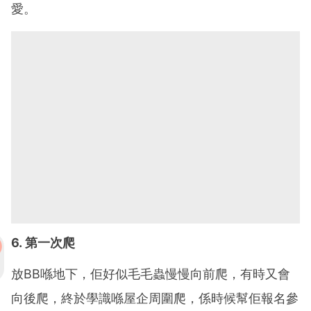
愛。
6. 第一次爬
放BB喺地下，佢好似毛毛蟲慢慢向前爬，有時又會
向後爬，終於學識喺屋企周圍爬，係時候幫佢報名參