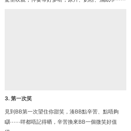
3. 第一次笑
見到BB第一次望住你甜笑，湊BB點辛苦、點唔夠
瞓⋯⋯咩都唔記得晒，辛苦換來BB一個微笑好值