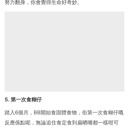
努力翻身，你會覺得生命好奇妙。
5. 第一次食糊仔
踏入6個月，BB開始食固體食物，佢第一次食糊仔嘅
反應係點呢，無論追住食定食到扁晒嘴都一樣咁可