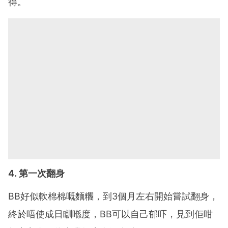
得。
4. 第一次翻身
BB好似軟棉棉嘅麵糰，到3個月左右開始嘗試翻身，
終於唔使成日瞓喺度，BB可以自己郁吓，見到佢咁