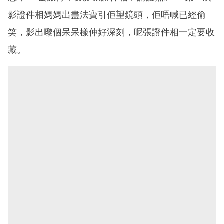
影證件相媽媽出盡法寶引佢望鏡頭，佢唔喊已經偷
笑，影出嚟個呆呆樣仲好深刻，呢張證件相一定要收
藏。