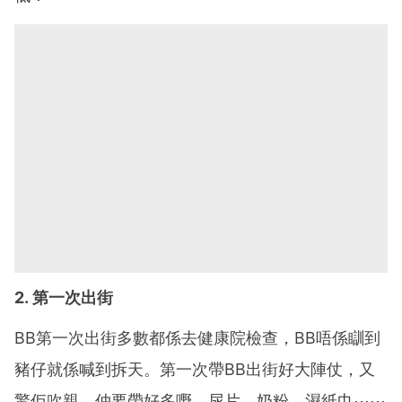
2. 第一次出街
BB第一次出街多數都係去健康院檢查，BB唔係瞓到
豬仔就係喊到拆天。第一次帶BB出街好大陣仗，又
驚佢吹親，仲要帶好多嘢，尿片、奶粉、濕紙巾⋯⋯