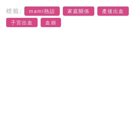
標籤:
mami熱話
家庭關係
產後出血
子宮出血
血崩