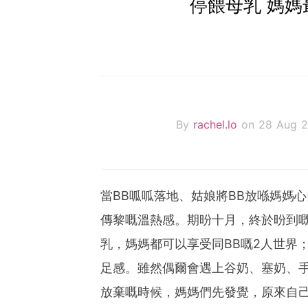
停餵母乳 媽媽
By
rachel.lo
on 28 Aug 2
當BB呱呱落地、姑娘將BB放喺媽媽
傳黎嘅溫熱感。期昐十月，終於昐到
乳，媽媽都可以享受同BB嘅2人世界
足感。雖然偶爾會遇上谷奶、塞奶、
放棄嘅時候，媽媽們先發覺，原來自