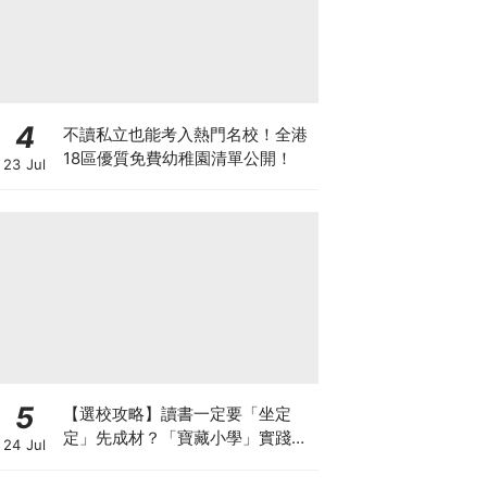
4
不讀私立也能考入熱門名校！全港
18區優質免費幼稚園清單公開！
23 Jul
5
【選校攻略】讀書一定要「坐定
定」先成材？「寶藏小學」實踐動
24 Jul
靜循環激發孩子潛能