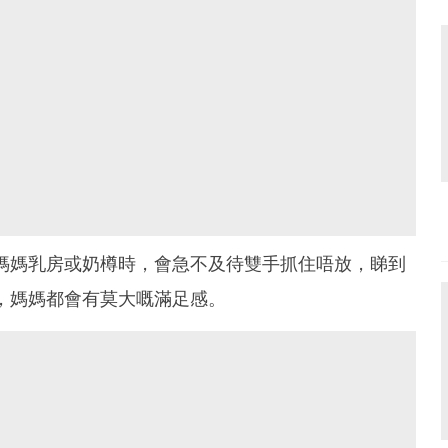
媽媽乳房或奶樽時，會急不及待雙手抓住唔放，睇到
，媽媽都會有莫大嘅滿足感。