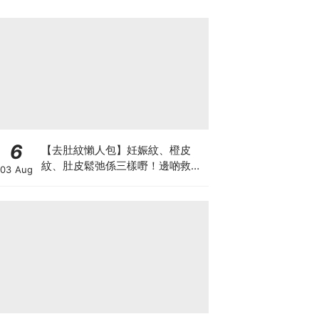
6
【去肚紋懶人包】妊娠紋、橙皮
紋、肚皮鬆弛係三樣嘢！邊啲救得
03 Aug
返、邊啲只能淡化？