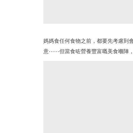
媽媽食任何食物之前，都要先考慮到會
意⋯⋯但當食咗營養豐富嘅美食嗰陣，