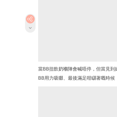
當BB扭飲奶嗰陣會喊唔停，但當見到
BB用力吸啜、最後滿足咁瞓著嘅時候