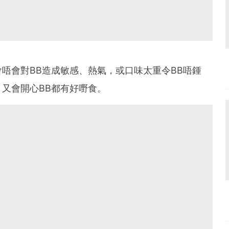
唔會對BB造成敏感、熱氣，或口味太重令BB唔鍾
又會開心BB都有好嘢食。