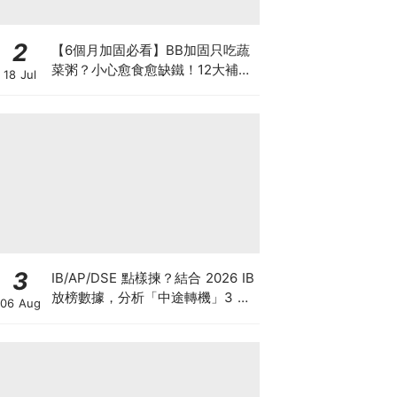
2
【6個月加固必看】BB加固只吃蔬
菜粥？小心愈食愈缺鐵！12大補鐵
18 Jul
食材清單＋一星期食譜推薦
3
IB/AP/DSE 點樣揀？結合 2026 IB
放榜數據，分析「中途轉機」3 大
06 Aug
考慮！