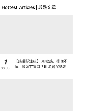
最熱文章
Hottest Articles
1
【腸道關注組】BB敏感、排便不
順、脹氣冇胃口？即睇資深媽媽分
30 Jul
享經驗之談 輕鬆解決湊B煩惱