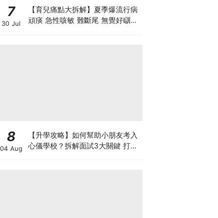
7
【育兒痛點大拆解】夏季爆流行病
頑痰 急性咳敏 難斷尾 無覺好瞓？
30 Jul
中醫教路 一招踢走頑痰斷尾！
8
【升學攻略】如何幫助小朋友考入
心儀學校？拆解面試3大關鍵 打好
04 Aug
多元智能發展的營養基礎