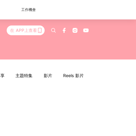
工作機會
在 APP上查看
分享
主題特集
影片
Reels 影片