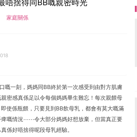
最唔捨得同BB嘅親密時光
家庭關係
018
心口嘅一刻，媽媽同BB終於第一次感受到由對方肌膚
嘅親密感真係足以令每個媽媽畢生難忘！每次親餵母
；即使係瓶餵，只要見到BB飲母乳，都會有莫大嘅滿
手痺嘅情況⋯⋯令大部分媽媽好想放棄，但當真正要
己真係好唔捨得呢段母乳經驗。