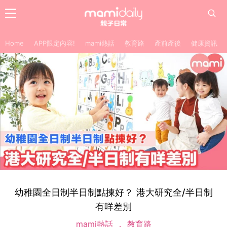
Home
APP限定內容!
mami熱話
教育路
產前產後
健康資訊
幼稚園全日制半日制點揀好？ 港大研究全/半日制
有咩差別
mami熱話
教育路