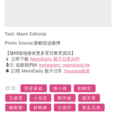
Text: Mami Editorial
Photo Source:劉畊宏@微博
【隨時隨地接收更多育兒教育資訊】
📱 立即下載
MamiDaily 親子日常APP
🤱🏻 追蹤我們的
Instagram: mamidaily.hk
🔔 訂閱 MamiDaily 親子日常
Youtube頻道
標籤:
明星家庭
陳小春
劉畊宏
王婉霏
小泡芙
鄭伊健
謝天華
錢家樂
林曉峰
古惑仔
黃金兄弟