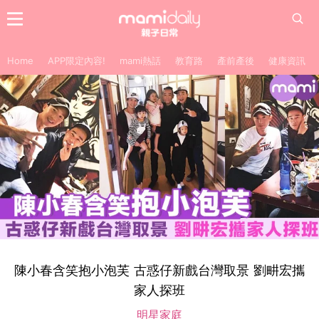
Home
APP限定內容!
mami熱話
教育路
產前產後
健康資訊
陳小春含笑抱小泡芙 古惑仔新戲台灣取景 劉畊宏攜
家人探班
明星家庭