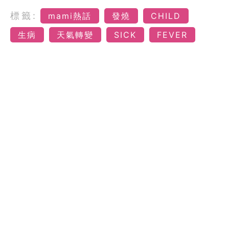
標籤:
mami熱話
發燒
CHILD
生病
天氣轉變
SICK
FEVER