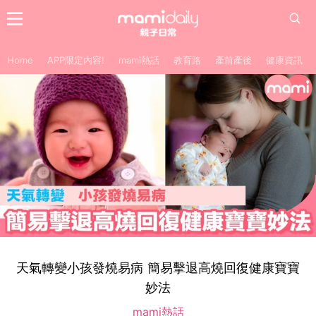
Home
APP限定內容!
mami熱話
教育路
產前產後
健康資訊
天氣轉變小孩發燒易病 簡易擊退高燒回復健康寶寶
妙法
mami熱話