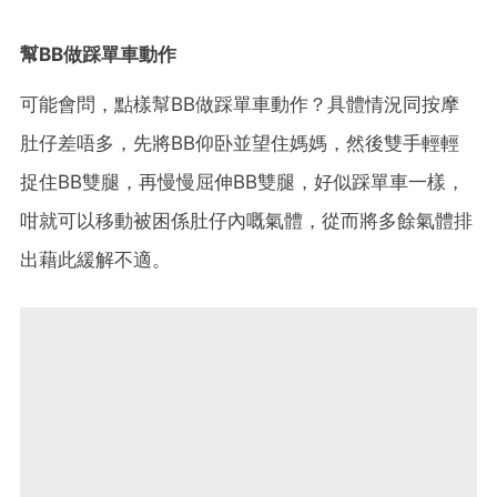
幫
BB
做踩單車動作
可能會問，點樣幫
BB
做踩單車動作？具體情況同按摩
肚仔差唔多，先將
BB
仰卧並望住媽媽，然後雙手輕輕
捉住
BB
雙腿，再慢慢屈伸
BB
雙腿，好似踩單車一樣，
咁就可以移動被困係肚仔內嘅氣體，從而將多餘氣體排
出藉此緩解不適。