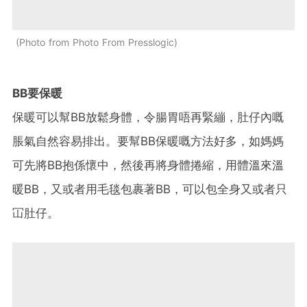
Photo from Photo From Presslogic
BB
要保暖
保暖可以幫
BB
放鬆身體，令腸胃唔再緊繃，肚仔內嘅
脹氣自然容易排出。要幫
BB
保暖嘅方法好多，如媽媽
可先將
BB
抱係懷中，然後再將身體捲縮，用體溫來溫
暖
BB
，又或者用毛毯包裹著
BB
，可以包全身又或者只
冚肚仔。