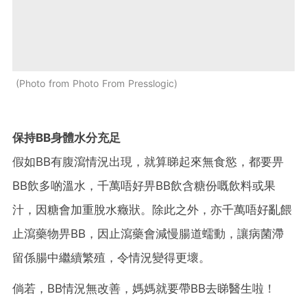
Photo from Photo From Presslogic
保持
BB
身體水分充足
假如
BB
有腹瀉情況出現，就算睇起來無食慾，都要畀
BB
飲多啲溫水，千萬唔好畀
BB
飲含糖份嘅飲料或果
汁，因糖會加重脫水癥狀。除此之外，亦千萬唔好亂餵
止瀉藥物畀
BB
，因止瀉藥會減慢腸道蠕動，讓病菌滯
留係腸中繼續繁殖，令情況變得更壞。
倘若，
BB
情況無改善，媽媽就要帶
BB
去睇醫生啦！