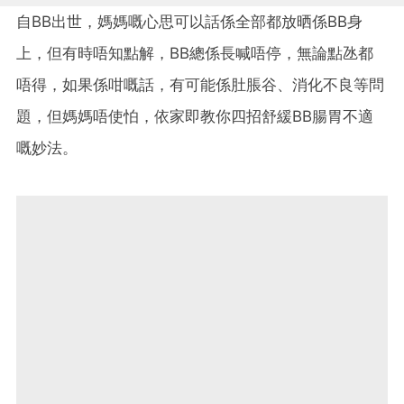
自
BB
出世，媽媽嘅心思可以話係全部都放晒係
BB
身
上，但有時唔知點解，
BB
總係長喊唔停，無論點氹都
唔得，如果係咁嘅話，有可能係肚脹谷、消化不良等問
題，但媽媽唔使怕，依家即教你四招舒緩
BB
腸胃不適
嘅妙法。