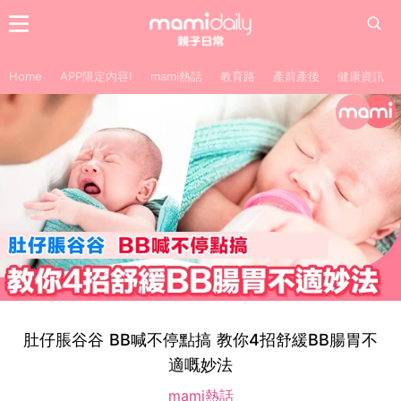
Home
APP限定內容!
mami熱話
教育路
產前產後
健康資訊
肚仔脹谷谷 BB喊不停點搞 教你4招舒緩BB腸胃不
適嘅妙法
mami熱話