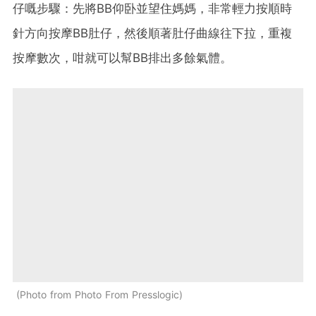
仔嘅步驟：先將
BB
仰卧並望住媽媽，非常輕力按順時
針方向按摩
BB
肚仔，然後順著肚仔曲線往下拉，重複
按摩數次，咁就可以幫
BB
排出多餘氣體。
Photo from Photo From Presslogic