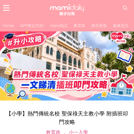
Home
APP限定內容!
mami熱話
教育路
產前產後
健康資訊
【小學】熱門傳統名校 聖保祿天主教小學 附插班叩
門攻略
教育路
小一入學