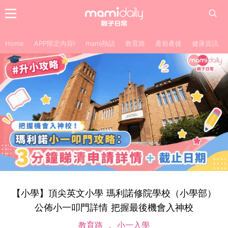
Home
APP限定內容!
mami熱話
教育路
產前產後
健康資訊
【小學】頂尖英文小學 瑪利諾修院學校（小學部）
公佈小一叩門詳情 把握最後機會入神校
教育路
小一入學