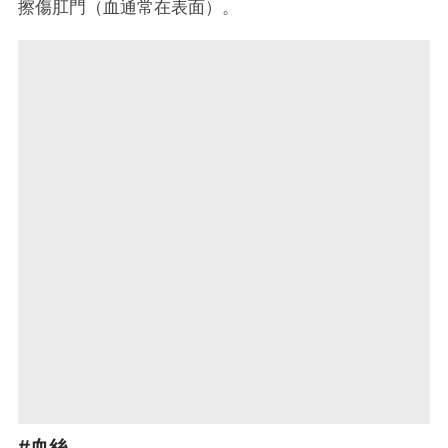
擦傷肛門（血通常在表面）。
#血絲