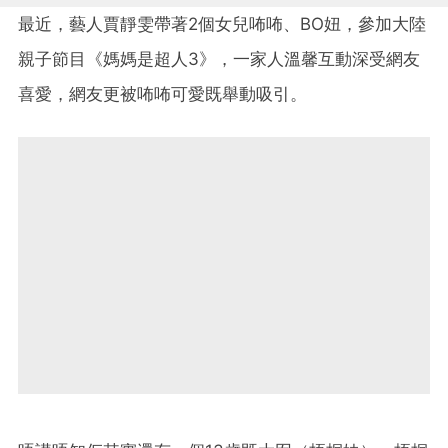
最近，藝人賈靜雯帶著2個女兒咘咘、BO妞，參加大陸
親子節目《媽媽是超人3》，一家人溫馨互動深受網友
喜愛，網友更被咘咘可愛既舉動吸引。