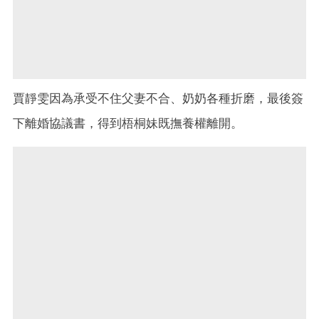
賈靜雯因為承受不住父妻不合、奶奶各種折磨，最後簽
下離婚協議書，得到梧桐妹既撫養權離開。