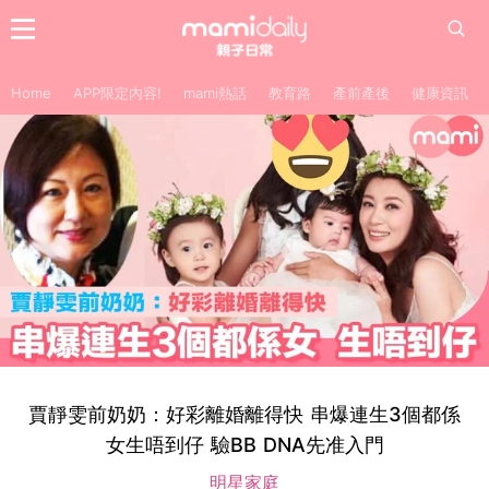
Home
APP限定內容!
mami熱話
教育路
產前產後
健康資訊
賈靜雯前奶奶：好彩離婚離得快 串爆連生3個都係
女生唔到仔 驗BB DNA先准入門
明星家庭