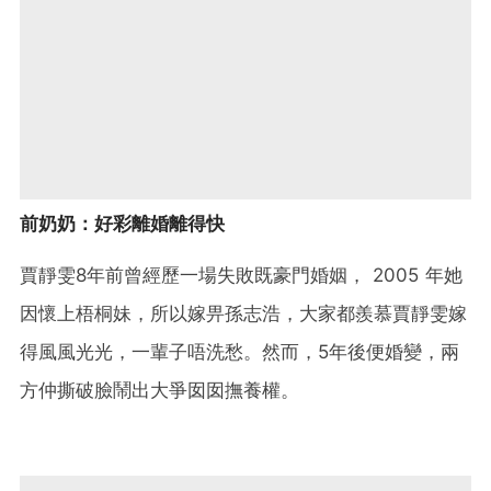
前奶奶：好彩離婚離得快
賈靜雯8年前曾經歷一場失敗既豪門婚姻， 2005 年她
因懷上梧桐妹，所以嫁畀孫志浩，大家都羨慕賈靜雯嫁
得風風光光，一輩子唔洗愁。然而，5年後便婚變，兩
方仲撕破臉鬧出大爭囡囡撫養權。