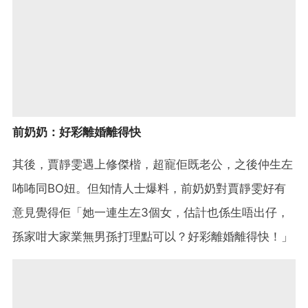
前奶奶：好彩離婚離得快
其後，賈靜雯遇上修傑楷，超寵佢既老公，之後仲生左
咘咘同BO妞。但知情人士爆料，前奶奶對賈靜雯好有
意見覺得佢「她一連生左3個女，估計也係生唔出仔，
孫家咁大家業無男孫打理點可以？好彩離婚離得快！」