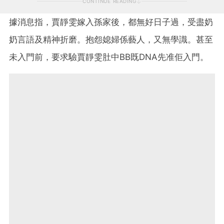
CONTINUE READING
據消息指，賈靜雯嫁入孫家後，都無好日子過，受盡奶
奶言語及精神折磨。抱怨媳婦係藝人，又無學識。甚至
未入門前，要求驗賈靜雯肚中BB既DNA先准佢入門。