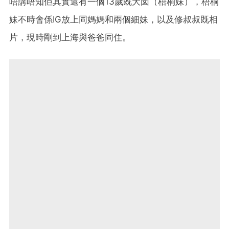
唔講唔知佢其實還有一個13歲既大囡（梧桐妹），梧桐
妹不時會係IG放上同媽媽和兩個細妹，以及修叔叔既相
片，現時剛到上海與爸爸同住。