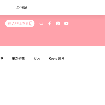
工作機會
在 APP上查看
分享
主題特集
影片
Reels 影片