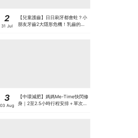
2
【兒童護齒】日日刷牙都會蛀？小
朋友牙齒2大隱形危機！乳齒的琺
31 Jul
瑯質比成人薄弱50%！選牙膏要睇
含氟量！
3
【中環減肥】媽媽Me-Time快閃修
身｜2至2.5小時行程安排＋單次收
03 Aug
費攻略