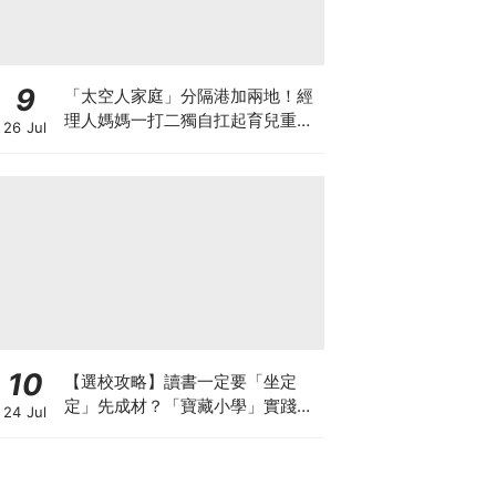
9
「太空人家庭」分隔港加兩地！經
理人媽媽一打二獨自扛起育兒重
26 Jul
擔！Stephanie｜經理人｜太空人
家庭｜職場媽媽
10
【選校攻略】讀書一定要「坐定
定」先成材？「寶藏小學」實踐動
24 Jul
靜循環激發孩子潛能