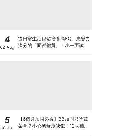
4
從日常生活輕鬆培養高EQ、應變力
滿分的「面試體質」：小一面試最
02 Aug
強備戰指南
5
【6個月加固必看】BB加固只吃蔬
菜粥？小心愈食愈缺鐵！12大補鐵
18 Jul
食材清單＋一星期食譜推薦