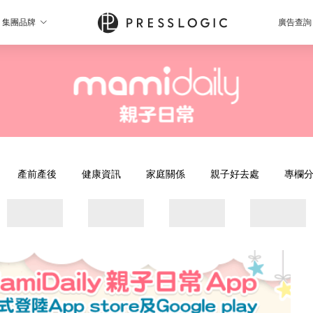
集團品牌
廣告查詢
產前產後
健康資訊
家庭關係
親子好去處
專欄