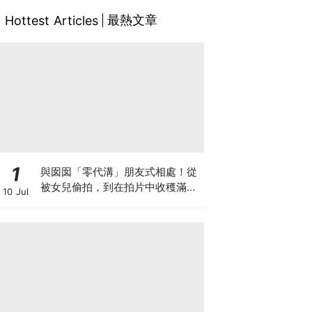
最熱文章
Hottest Articles
1
與囡囡「零代溝」朋友式相處！從
被女兒偷拍，到在拍片中收穫滿足
10 Jul
感！VAL媽｜美如｜KOL媽媽