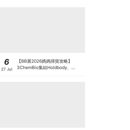
6
【BB展2026媽媽掃貨攻略】
3ChemBio集結Holdbody、
27 Jul
ProVen、森下仁丹、Return人氣
品牌激減！低至18折＋買3送1＋原
箱優惠低至65折